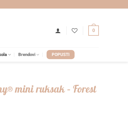
0
kola
Brendovi
POPUSTI
ny® mini ruksak – Forest