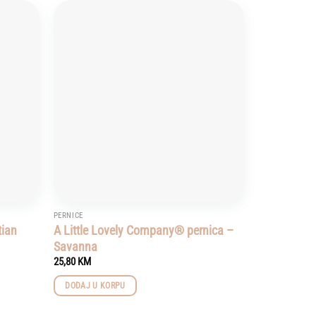
Add to
Add to
wishlist
wishlist
PERNICE
tian
A Little Lovely Company® pernica –
Savanna
25,80
KM
DODAJ U KORPU