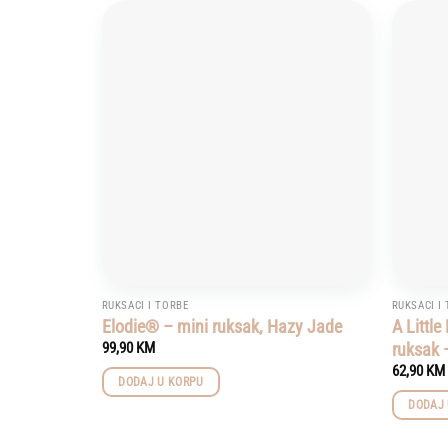
Add to
wishlist
RUKSACI I TORBE
RUKSACI I
Elodie® – mini ruksak, Hazy Jade
A Littl
ruksak 
99,90
KM
62,90
KM
DODAJ U KORPU
DODAJ 