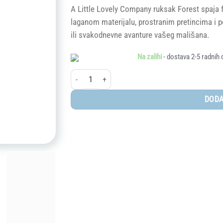
A Little Lovely Company ruksak Forest spaja f
laganom materijalu, prostranim pretincima i p
ili svakodnevne avanture vašeg mališana.
Na zalihi
- dostava 2-5 radnih 
A Little Lovely Company® mini ruksak - Forest Friend
DODA