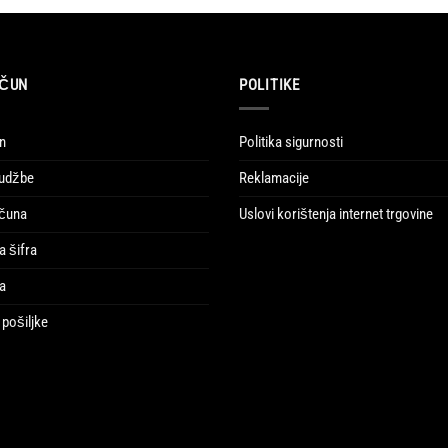
AČUN
POLITIKE
n
Politika sigurnosti
rudžbe
Reklamacije
ačuna
Uslovi korištenja internet trgovine
a šifra
ja
pošiljke