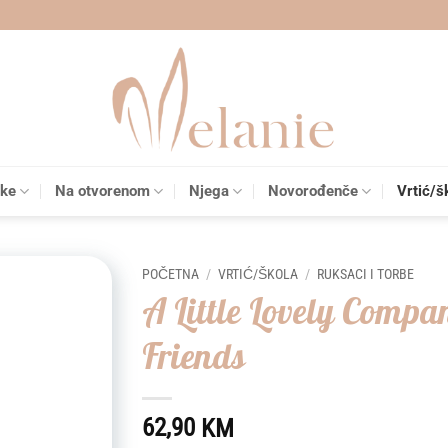
čke
Na otvorenom
Njega
Novorođenče
Vrtić/š
POČETNA
/
VRTIĆ/ŠKOLA
/
RUKSACI I TORBE
A Little Lovely Compa
Add to
Friends
wishlist
62,90
KM