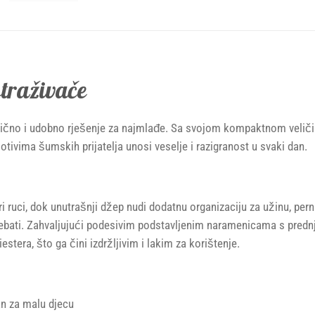
traživače
čno i udobno rješenje za najmlađe. Sa svojom kompaktnom veličinom,
ivima šumskih prijatelja unosi veselje i razigranost u svaki dan.
pri ruci, dok unutrašnji džep nudi dodatnu organizaciju za užinu, per
rebati. Zahvaljujući podesivim podstavljenim naramenicama s predn
tera, što ga čini izdržljivim i lakim za korištenje.
an za malu djecu