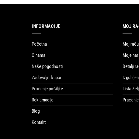
INFORMACIJE
MOJ R
Početna
Moj raču
O nama
Moje na
Naše pogodnosti
Detalji r
Zadovoljni kupci
Izgubljen
Praćenje pošiljke
Lista žel
Reklamacije
Praćenje 
Blog
Kontakt