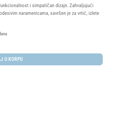
unkcionalnost i simpatičan dizajn. Zahvaljujući
odesivim naramenicama, savršen je za vrtić, izlete
dana
s količina
J U KORPU