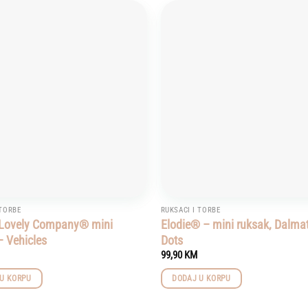
Add to
wishlist
 TORBE
RUKSACI I TORBE
e Lovely Company® mini
Elodie® – mini ruksak, Dalma
– Vehicles
Dots
99,90
KM
U KORPU
DODAJ U KORPU