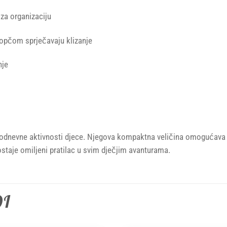
za organizaciju
opčom sprječavaju klizanje
nje
kodnevne aktivnosti djece. Njegova kompaktna veličina omogućava l
ostaje omiljeni pratilac u svim dječjim avanturama.
DI