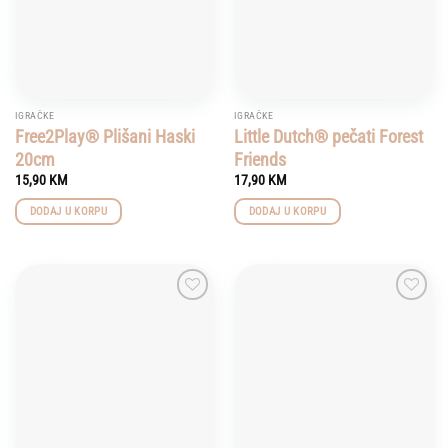
IGRAČKE
IGRAČKE
Free2Play® Plišani Haski
Little Dutch® pečati Forest
20cm
Friends
15,90
KM
17,90
KM
DODAJ U KORPU
DODAJ U KORPU
Add to
Add to
wishlist
wishlist