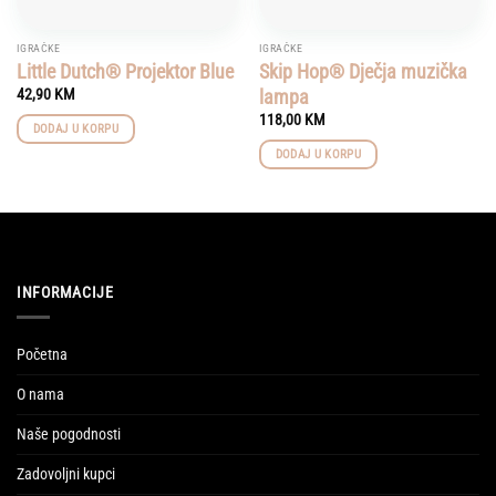
IGRAČKE
IGRAČKE
Little Dutch® Projektor Blue
Skip Hop® Dječja muzička
lampa
42,90
KM
118,00
KM
DODAJ U KORPU
DODAJ U KORPU
INFORMACIJE
Početna
O nama
Naše pogodnosti
Zadovoljni kupci