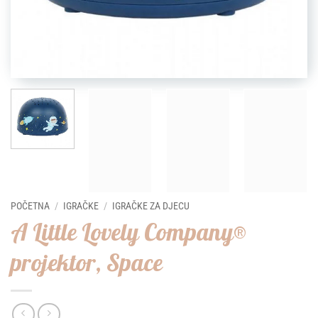
POČETNA
/
IGRAČKE
/
IGRAČKE ZA DJECU
A Little Lovely Company®
projektor, Space