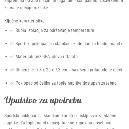
Zapremina od 350 ml čini je laganom i kompaktnom, savršenom
za male dječije ruksake.
Ključne karakteristike:
✅ Dupla izolacija za održavanje temperature
✅ Sportski poklopac sa slamkom – idealan za hladne napitke
✅ Materijali bez BPA, olova i ftalata
✅ Dimenzije: 7,3 x 20 x 7,3 cm – savršeno prilagođene djeci
✅ Poklopac od čelika za tople napitke dostupan zasebno
Uputstvo za upotrebu
Sportski poklopac sa slamkom koristi se isključivo za hladne
napitke. Za tople napitke savjetuje se kupovina posebnog