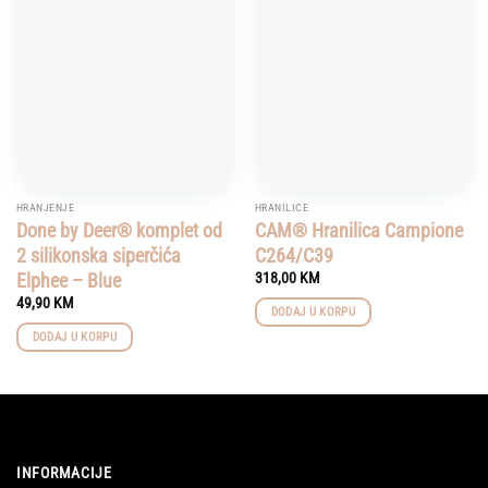
Add to
Add to
wishlist
wishlist
HRANJENJE
HRANILICE
Done by Deer® komplet od
CAM® Hranilica Campione
2 silikonska siperčića
C264/C39
Elphee – Blue
318,00
KM
49,90
KM
DODAJ U KORPU
DODAJ U KORPU
INFORMACIJE