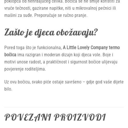
poklopca od nehrđajućeg čelika. Bočica se ne smije koristiti za
vruće tečnosti, gazirane napitke, niti u mikrovalnoj pećnici ili
mašini za suđe. Preporučuje se ručno pranje.
Zašto je djeca obožavaju?
Pored toga što je funkcionalna,
A Little Lovely Company termo
bočica
ima razigran i moderan dizajn koji djeca vole. Boje i
motivi unose radost, a praktičnost i sigurnost bočice ulijevaju
povjerenje roditeljima.
Uz ovu bočicu, svako piće ostaje savršeno – gdje god vaše dijete
bilo.
POVEZANI PROIZVODI