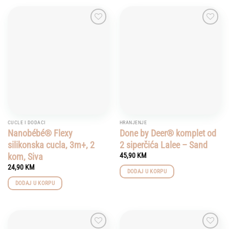
Add to
Add to
wishlist
wishlist
CUCLE I DODACI
HRANJENJE
Nanobébé® Flexy
Done by Deer® komplet od
silikonska cucla, 3m+, 2
2 siperčića Lalee – Sand
kom, Siva
45,90
KM
24,90
KM
DODAJ U KORPU
DODAJ U KORPU