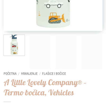
POČETNA
/
HRANJENJE
/
FLAŠICE I BOČICE
A Little Lovely Company® –
Termo bočica, Vehicles