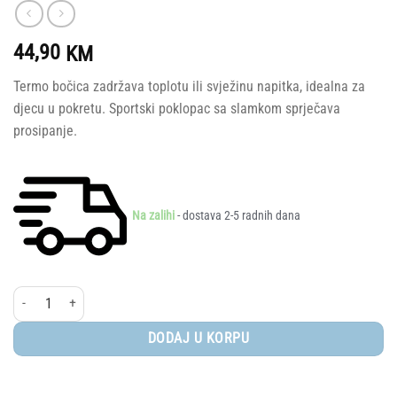
44,90
KM
Termo bočica zadržava toplotu ili svježinu napitka, idealna za
djecu u pokretu. Sportski poklopac sa slamkom sprječava
prosipanje.
Na zalihi
- dostava 2-5 radnih dana
A Little Lovely Company® - Termo bočica, Vehicles količina
DODAJ U KORPU