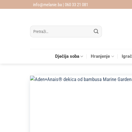
Skip
info@melanie.ba | 060 33 21 081
to
content
Pretraži:
Dječija soba
Hranjenje
Igra