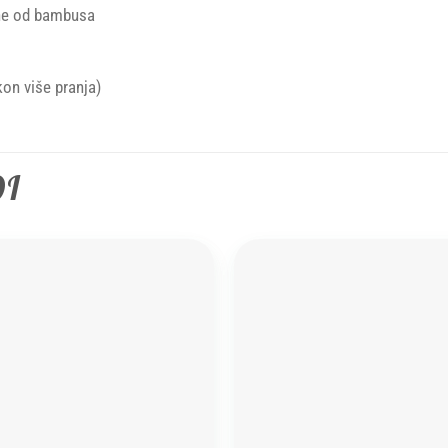
ene od bambusa
on više pranja)
DI
Add to
wishlist