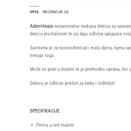
OPIS
RECENZIJE (0)
Aden+Anais
nevjerovatno mekana dekica za spavanj
dekicu prozračnom te joj daju odlična upijajuča svoj
Savršena je za novorođenčad i malu djecu, njena upo
mnogo toga.
Može se prati u mašini te je prethodno oprana, što
Dekica je odličan poklon za bebu i roditelje!
SPECIFIKACIJE
Periva u veš mašini