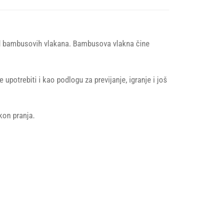
d bambusovih vlakana. Bambusova vlakna čine
potrebiti i kao podlogu za previjanje, igranje i još
kon pranja.