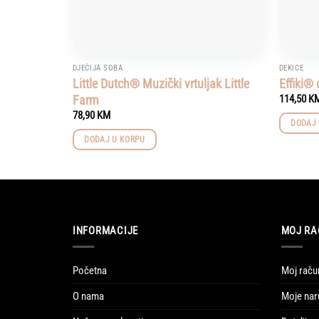
DJEČIJA SOBA
DEKICE
Little Dutch® Muzički vrtuljak Little
Effiki® 
Farm
114,50
K
78,90
KM
DODAJ 
DODAJ U KORPU
INFORMACIJE
MOJ RA
Početna
Moj raču
O nama
Moje nar