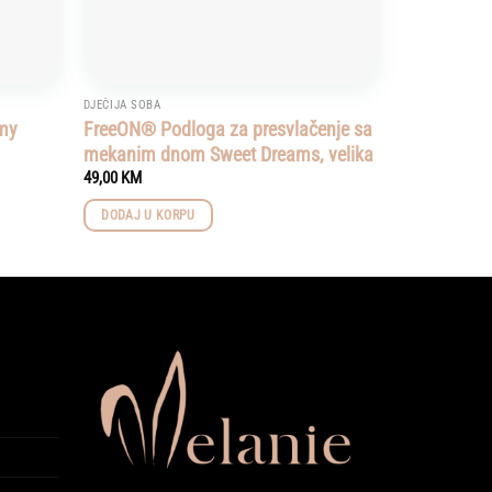
DJEČIJA SOBA
amy
FreeON® Podloga za presvlačenje sa
mekanim dnom Sweet Dreams, velika
49,00
KM
DODAJ U KORPU