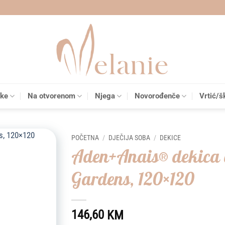
čke
Na otvorenom
Njega
Novorođenče
Vrtić/š
POČETNA
/
DJEČIJA SOBA
/
DEKICE
Aden+Anais® dekica
Add to
Gardens, 120×120
wishlist
146,60
KM