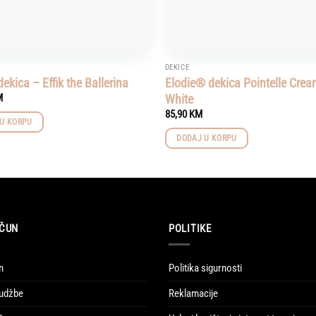
DEKICE
dekica – Effik the Ballerina
Elodie® dekica Pointelle Cre
White
M
85,90
KM
U KORPU
DODAJ U KORPU
ČUN
POLITIKE
n
Politika sigurnosti
udžbe
Reklamacije