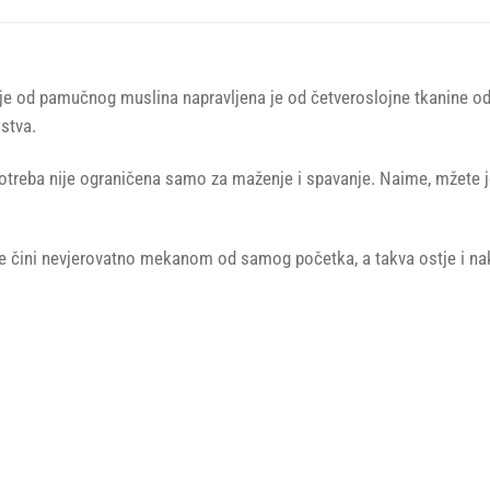
e od pamučnog muslina napravljena je od četveroslojne tkanine o
stva.
treba nije ograničena samo za maženje i spavanje. Naime, mžete je u
 je čini nevjerovatno mekanom od samog početka, a takva ostje i na