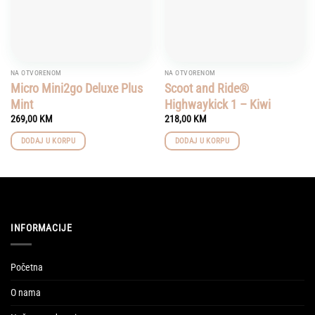
NA OTVORENOM
NA OTVORENOM
Micro Mini2go Deluxe Plus
Scoot and Ride®
Mint
Highwaykick 1 – Kiwi
269,00
KM
218,00
KM
DODAJ U KORPU
DODAJ U KORPU
INFORMACIJE
Početna
O nama