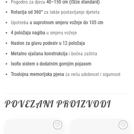
Pogodno za djecu
40–150 cm (iSize standard)
Rotacija od 360°
za lakše postavljanje djeteta
Upotreba
u suprotnom smjeru vožnje do 105 cm
4 položaja nagiba
u smjeru vožnje
Naslon za glavu podesiv u 12 položaja
Metalno ojačana konstrukcija
i bočna zaštita
Isofix sistem s dodatnim gornjim pojasom
Troslojna memorijska pjena
za veću udobnost i sigurnost
POVEZANI PROIZVODI
Add to
Add to