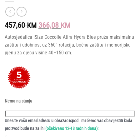
Original
Current
457,60
366,08
KM
KM
price
price
Autosjedalica iSize Coccolle Atira Hydra Blue pruža maksimalnu
was:
is:
zaštitu i udobnost uz 360° rotaciju, bočnu zaštitu i memorijsku
457,60 KM.
366,08 KM.
pjenu za djecu visine 40–150 cm.
Nema na stanju
Unesite vašu email adresu u obrazac ispod i mi ćemo vas obavijestiti kada
:
proizvod bude na zalihi
(očekivano 12-18 radnih dana)