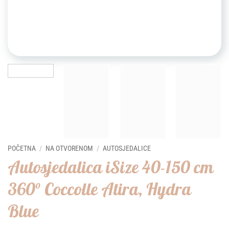
POČETNA
/
NA OTVORENOM
/
AUTOSJEDALICE
Autosjedalica iSize 40-150 cm
360° Coccolle Atira, Hydra
Blue