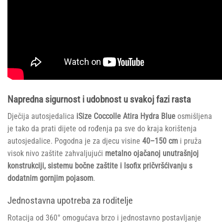
Napredna sigurnost i udobnost u svakoj fazi rasta
Dječija autosjedalica
iSize Coccolle Atira Hydra Blue
osmišljena
je tako da prati dijete od rođenja pa sve do kraja korištenja
autosjedalice. Pogodna je za djecu visine
40–150 cm
i pruža
visok nivo zaštite zahvaljujući
metalno ojačanoj unutrašnjoj
konstrukciji, sistemu bočne zaštite i Isofix pričvršćivanju s
dodatnim gornjim pojasom
.
Jednostavna upotreba za roditelje
Rotacija od 360° omogućava brzo i jednostavno postavljanje