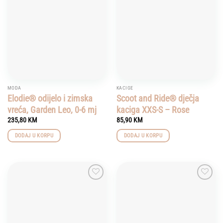
wishlist
wishlist
MODA
KACIGE
Elodie® odijelo i zimska
Scoot and Ride® dječja
vreća, Garden Leo, 0-6 mj
kaciga XXS-S – Rose
235,80
KM
85,90
KM
DODAJ U KORPU
DODAJ U KORPU
Add to
Add to
wishlist
wishlist