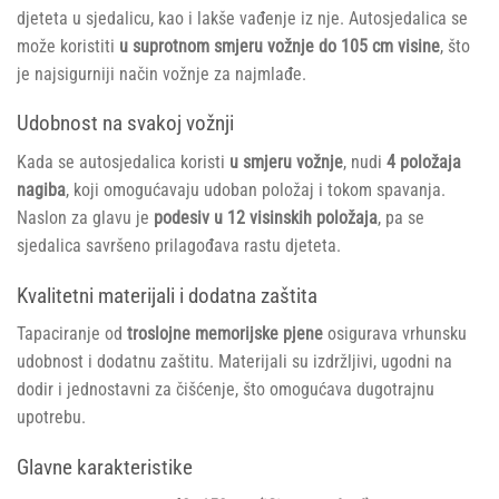
djeteta u sjedalicu, kao i lakše vađenje iz nje. Autosjedalica se
može koristiti
u suprotnom smjeru vožnje do 105 cm visine
, što
je najsigurniji način vožnje za najmlađe.
Udobnost na svakoj vožnji
Kada se autosjedalica koristi
u smjeru vožnje
, nudi
4 položaja
nagiba
, koji omogućavaju udoban položaj i tokom spavanja.
Naslon za glavu je
podesiv u 12 visinskih položaja
, pa se
sjedalica savršeno prilagođava rastu djeteta.
Kvalitetni materijali i dodatna zaštita
Tapaciranje od
troslojne memorijske pjene
osigurava vrhunsku
udobnost i dodatnu zaštitu. Materijali su izdržljivi, ugodni na
dodir i jednostavni za čišćenje, što omogućava dugotrajnu
upotrebu.
Glavne karakteristike