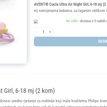
AVENT® Cucla Ultra Air Night Girl, 6-18 mj (2
mj namijenjena bebama, sa laganim oblikom 
Na zalihi
- dostava 2-5 radnih 
AVENT® Cucla Ultra Air Night Girl, 6-18 mj (2 kom) ko
DODA
t Girl, 6-18 mj (2 kom)
onosi uredno rješenje za roditelje koji traže kvalitetnu Philips Aven