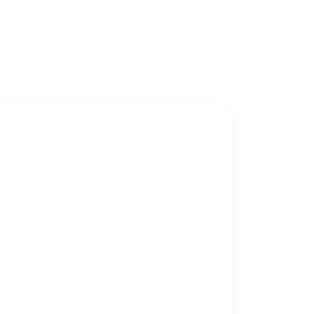
Add to
wishlist