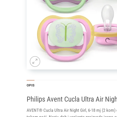
OPIS
Philips Avent Cucla Ultra Air Nigh
AVENT® Cucla Ultra Air Night Girl, 6-18 mj (2 kom) d