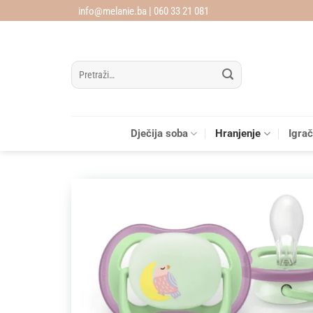
Skip
info@melanie.ba | 060 33 21 081
to
content
Pretraži:
Dječija soba
Hranjenje
Igra