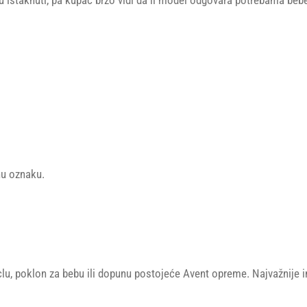
su istaknuti, pa kupac brzo vidi da li model odgovara potrebama beb
bnu oznaku.
uclu, poklon za bebu ili dopunu postojeće Avent opreme. Najvažnije 