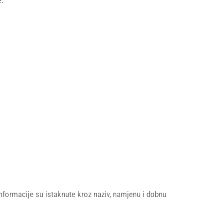
e.
informacije su istaknute kroz naziv, namjenu i dobnu