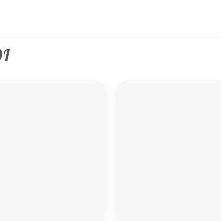
DI
Add to
wishlist