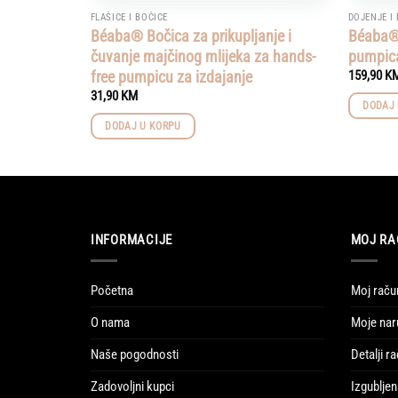
FLAŠICE I BOČICE
DOJENJE I
Béaba® Bočica za prikupljanje i
Béaba® 
čuvanje majčinog mlijeka za hands-
pumpica
free pumpicu za izdajanje
159,90
K
31,90
KM
DODAJ 
DODAJ U KORPU
INFORMACIJE
MOJ RA
Početna
Moj raču
O nama
Moje nar
Naše pogodnosti
Detalji r
Zadovoljni kupci
Izgubljen