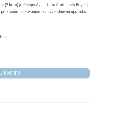
mj (2 kom)
je Philips Avent Ultra Start cucla Boy 0-2
i praktičnim pakovanjem za svakodnevnu upotrebu.
dana
m) količina
J U KORPU