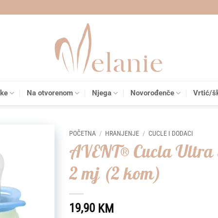
čke
Na otvorenom
Njega
Novorođenče
Vrtić/š
POČETNA
/
HRANJENJE
/
CUCLE I DODACI
AVENT® Cucla Ultra S
Add to
2 mj (2 kom)
wishlist
19,90
KM