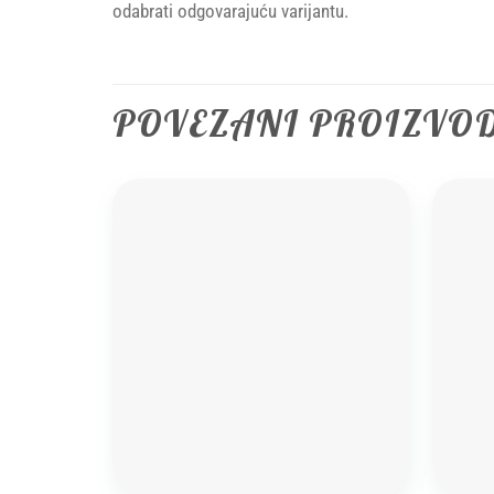
odabrati odgovarajuću varijantu.
POVEZANI PROIZVO
Add to
wishlist