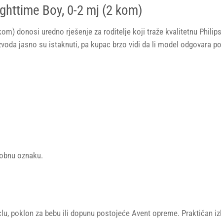
ighttime Boy, 0-2 mj (2 kom)
m) donosi uredno rješenje za roditelje koji traže kvalitetnu Philips
izvoda jasno su istaknuti, pa kupac brzo vidi da li model odgovara 
 dobnu oznaku.
uclu, poklon za bebu ili dopunu postojeće Avent opreme. Praktičan i