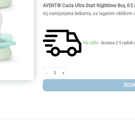
AVENT® Cucla Ultra Start Nighttime Boy, 0-2 
mj namijenjena bebama, sa laganim oblikom 
Na zalihi
- dostava 2-5 radnih 
AVENT® Cucla Ultra Start Nighttime Boy, 0-2 mj (2 ko
DODA