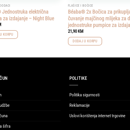
 DODACI
FLAŠICE I BOČICE
Jednostruka električna
Béaba® 2x Bočica za prikuplja
 za izdajanje – Night Blue
čuvanje majčinog mlijeka za d
jednostruke pumpice za izdaja
M
21,90
KM
U KORPU
DODAJ U KORPU
ČUN
POLITIKE
n
Politika sigurnosti
udžbe
Reklamacije
ačuna
Uslovi korištenja internet trgovine
a šifra