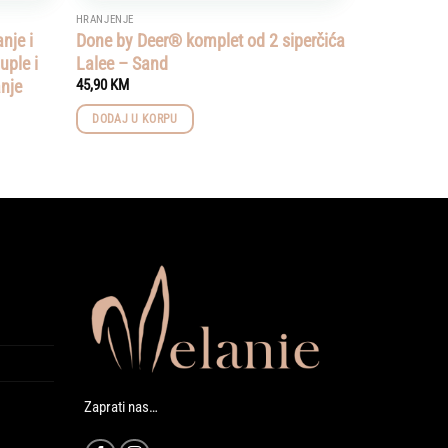
HRANJENJE
nje i
Done by Deer® komplet od 2 siperčića
uple i
Lalee – Sand
nje
45,90
KM
DODAJ U KORPU
Zaprati nas…