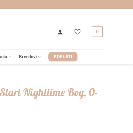
0
kola
Brendovi
POPUSTI
tart Nighttime Boy, 0-