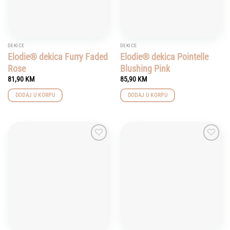
DEKICE
DEKICE
Elodie® dekica Furry Faded
Elodie® dekica Pointelle
Rose
Blushing Pink
81,90
KM
85,90
KM
DODAJ U KORPU
DODAJ U KORPU
Add to
Add to
wishlist
wishlist