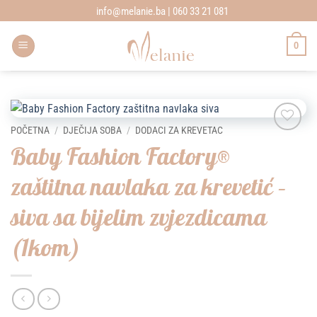
Skip
info@melanie.ba | 060 33 21 081
to
content
0
POČETNA
/
DJEČIJA SOBA
/
DODACI ZA KREVETAC
Add to
Baby Fashion Factory®
wishlist
zaštitna navlaka za krevetić –
siva sa bijelim zvjezdicama
(1kom)