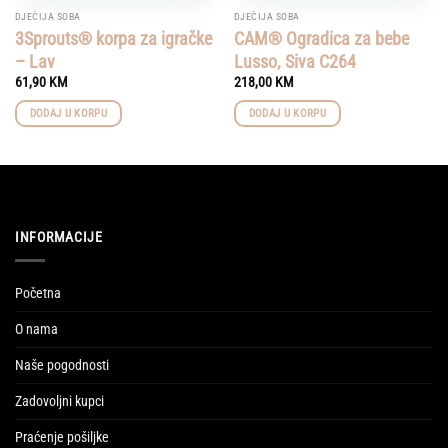
DJEČIJA SOBA
DJEČIJA SOBA
3Sprouts® korpa za igračke
CAM® Ogradica za bebe
– Lav
Lusso, Siva C264
61,90
KM
218,00
KM
DODAJ U KORPU
DODAJ U KORPU
INFORMACIJE
Početna
O nama
Naše pogodnosti
Zadovoljni kupci
Praćenje pošiljke