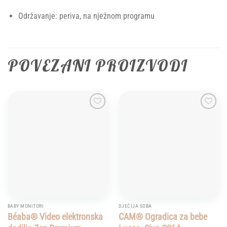
Održavanje: periva, na nježnom programu
POVEZANI PROIZVODI
Add to
Add to
wishlist
wishlist
BABY MONITORI
DJEČIJA SOBA
Béaba® Video elektronska
CAM® Ogradica za bebe