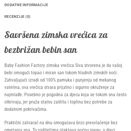
DODATNE INFORMACIJE
RECENZIJE (0)
Savršena zimska vrećica za
bezbrižan bebin san
Baby Fashion Factory zimska vrećica Siva stvorena je da vašoj
bebi omogući topao i miran san tokom hladnih zimskih noći.
Zahvaljujući izradi od 100% pamuka i punjenju od mekanog
vatelina, ova vrećica stvara prijatno i sigurno okruženje za
najmlađe. Posebno je pogodna za djecu koja se tokom sna često
otkrivaju, jer pruža stalnu zaštitu i toplinu bez potrebe za
dodatnim pokrivačima.
Praktični zatvarač na dnu omogućava brzo presvlačenje bez
ometanja sna. To roditeljima olakšava noćnu njegu, a djeci