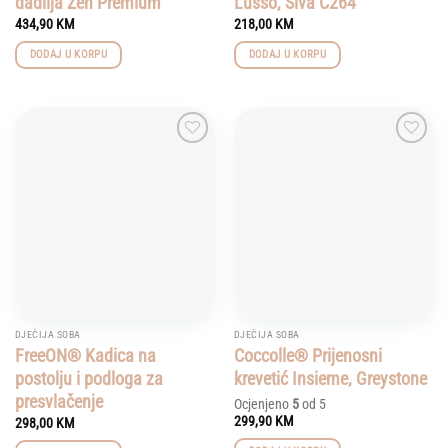
dadilja Zen Premium
Lusso, Siva C264
434,90
KM
218,00
KM
DODAJ U KORPU
DODAJ U KORPU
Add to
Add to
wishlist
wishlist
DJEČIJA SOBA
DJEČIJA SOBA
FreeON® Kadica na
Coccolle® Prijenosni
postolju i podloga za
krevetić Insieme, Greystone
presvlačenje
Ocjenjeno
5
od 5
299,90
KM
298,00
KM