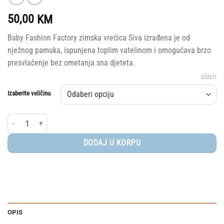
50,00
KM
Baby Fashion Factory zimska vrećica Siva izrađena je od
nježnog pamuka, ispunjena toplim vatelinom i omogućava brzo
presvlačenje bez ometanja sna djeteta.
OČISTI
Izaberite veličinu
Baby Fashion Factory® zimska vrećica za spavanje, Siva količina
DODAJ U KORPU
OPIS