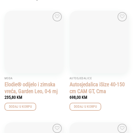
Add to
Add to
wishlist
wishlist
MODA
AUTOSJEDALICE
Elodie® odijelo i zimska
Autosjedalica iSize 40-150
vreća, Garden Leo, 0-6 mj
cm CAM GT, Crna
235,80
KM
698,00
KM
DODAJ U KORPU
DODAJ U KORPU