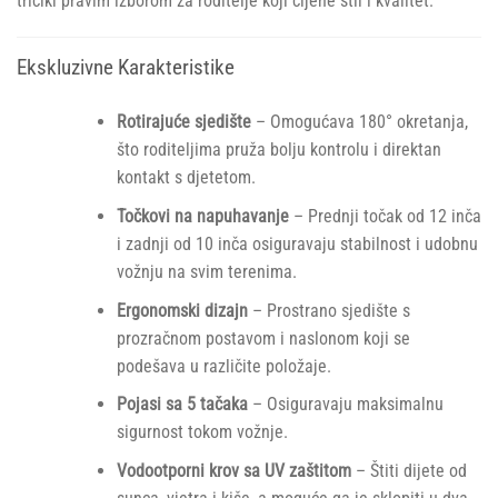
tricikl pravim izborom za roditelje koji cijene stil i kvalitet.
Ekskluzivne Karakteristike
Rotirajuće sjedište
– Omogućava 180° okretanja,
što roditeljima pruža bolju kontrolu i direktan
kontakt s djetetom.
Točkovi na napuhavanje
– Prednji točak od 12 inča
i zadnji od 10 inča osiguravaju stabilnost i udobnu
vožnju na svim terenima.
Ergonomski dizajn
– Prostrano sjedište s
prozračnom postavom i naslonom koji se
podešava u različite položaje.
Pojasi sa 5 tačaka
– Osiguravaju maksimalnu
sigurnost tokom vožnje.
Vodootporni krov sa UV zaštitom
– Štiti dijete od