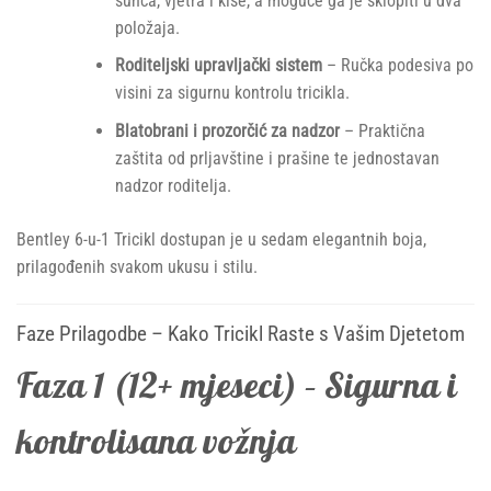
sunca, vjetra i kiše, a moguće ga je sklopiti u dva
položaja.
Roditeljski upravljački sistem
– Ručka podesiva po
visini za sigurnu kontrolu tricikla.
Blatobrani i prozorčić za nadzor
– Praktična
zaštita od prljavštine i prašine te jednostavan
nadzor roditelja.
Bentley 6-u-1 Tricikl dostupan je u sedam elegantnih boja,
prilagođenih svakom ukusu i stilu.
Faze Prilagodbe – Kako Tricikl Raste s Vašim Djetetom
Faza 1 (12+ mjeseci) – Sigurna i
kontrolisana vožnja