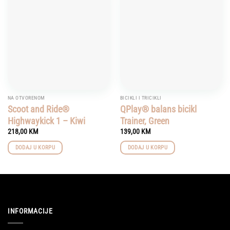
Add to
Add to
wishlist
wishlist
NA OTVORENOM
BICIKLI I TRICIKLI
Scoot and Ride®
QPlay® balans bicikl
Highwaykick 1 – Kiwi
Trainer, Green
218,00
KM
139,00
KM
DODAJ U KORPU
DODAJ U KORPU
INFORMACIJE