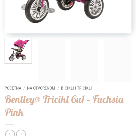
POČETNA
/
NA OTVORENOM
/
BICIKLI I TRICIKLI
Bentley® Tricikl 6u1 – Fuchsia
Pink