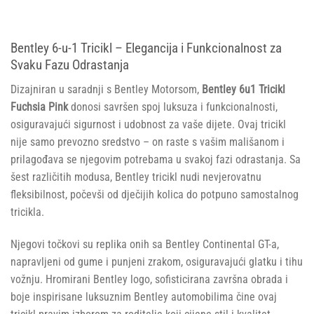
Bentley 6-u-1 Tricikl – Elegancija i Funkcionalnost za
Svaku Fazu Odrastanja
Dizajniran u saradnji s Bentley Motorsom,
Bentley 6u1 Tricikl
Fuchsia Pink
donosi savršen spoj luksuza i funkcionalnosti,
osiguravajući sigurnost i udobnost za vaše dijete. Ovaj tricikl
nije samo prevozno sredstvo – on raste s vašim mališanom i
prilagođava se njegovim potrebama u svakoj fazi odrastanja. Sa
šest različitih modusa, Bentley tricikl nudi nevjerovatnu
fleksibilnost, počevši od dječijih kolica do potpuno samostalnog
tricikla.
Njegovi točkovi su replika onih sa Bentley Continental GT-a,
napravljeni od gume i punjeni zrakom, osiguravajući glatku i tihu
vožnju. Hromirani Bentley logo, sofisticirana završna obrada i
boje inspirisane luksuznim Bentley automobilima čine ovaj