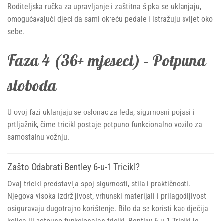
Roditeljska ručka za upravljanje i zaštitna šipka se uklanjaju,
omogućavajući djeci da sami okreću pedale i istražuju svijet oko
sebe.
Faza 4 (36+ mjeseci) – Potpuna
sloboda
U ovoj fazi uklanjaju se oslonac za leđa, sigurnosni pojasi i
prtljažnik, čime tricikl postaje potpuno funkcionalno vozilo za
samostalnu vožnju.
Zašto Odabrati Bentley 6-u-1 Tricikl?
Ovaj tricikl predstavlja spoj sigurnosti, stila i praktičnosti.
Njegova visoka izdržljivost, vrhunski materijali i prilagodljivost
osiguravaju dugotrajno korištenje. Bilo da se koristi kao dječija
kolica ili potpuno funkcionalan tricikl, Bentley 6-u-1 Tricikl je