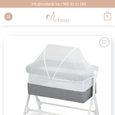
Skip
info@melanie.ba | 060 33 21 081
to
content
0
Add to
wishlist