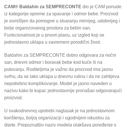
CAM® Baldahin za SEMPRECONTE
dio je CAM ponude
iz kategorije opreme za spavanje i odmor bebe. Proizvod
je osmišljen da pomogne u stvaranju mirnijeg, udobnijeg i
bolje organizovanog prostora za bebin san.
Funkcionalnost je u prvom planu, uz izgled koji se
jednostavno uklapa u savremeni porodični život.
Baldahin za SEMPRECONTE dobro odgovara za noćni
san, dnevni odmor i boravak bebe kod kuće ili na
putovanju. Roditeljima je važno da proizvod ima jasnu
svrhu, da se lako uklapa u dnevnu rutinu i da ne zahtijeva
nepotrebno komplikovanje. Model je jasno naveden u
nazivu kako bi kupac jednostavnije pronašao odgovarajući
proizvod.
U svakodnevnoj upotrebi naglasak je na jednostavnom
korištenju, boljoj organizaciji i ugodnijem iskustvu za
dijete. Prepoznatljiv naziv modela olakšava poređenje s