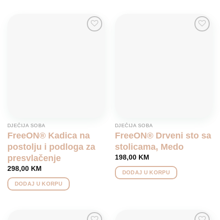
Add to
Add to
wishlist
wishlist
DJEČIJA SOBA
DJEČIJA SOBA
FreeON® Kadica na
FreeON® Drveni sto sa
postolju i podloga za
stolicama, Medo
presvlačenje
198,00
KM
298,00
KM
DODAJ U KORPU
DODAJ U KORPU