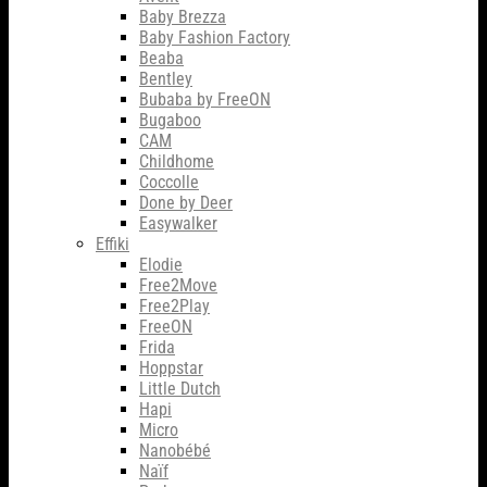
Baby Brezza
Baby Fashion Factory
Beaba
Bentley
Bubaba by FreeON
Bugaboo
CAM
Childhome
Coccolle
Done by Deer
Easywalker
Effiki
Elodie
Free2Move
Free2Play
FreeON
Frida
Hoppstar
Little Dutch
Hapi
Micro
Nanobébé
Naïf