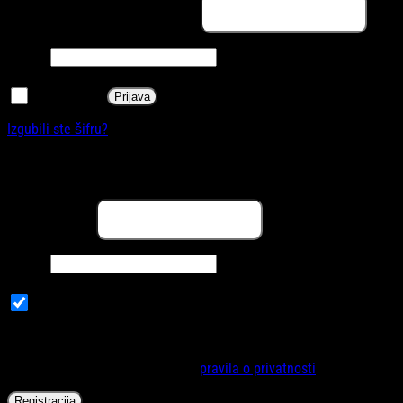
Korisničko ime ili email adresa
*
Obavezno
Šifra
*
Zapamti me
Prijava
Izgubili ste šifru?
Registracija
Obavezno
Email adresa
*
Obavezno
Šifra
*
Subscribe to our newsletter
Vaši lični podaci će se koristiti za poboljšanje korisničkog
iskustva na internet stranici, za upravljanje pristupa vašem računu
i za druge svrhe opisane u našoj
pravila o privatnosti
.
Registracija