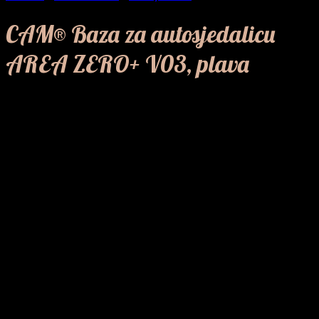
CAM® Baza za autosjedalicu
AREA ZERO+ V03, plava
69,00
KM
Proizvod CAM® Baza za autosjedalicu AREA ZERO+ V03, plava
praktičan je dio CAM ponude prilagođen stvarnim potrebama
roditelja i djece. Kao dio CAM kategorije autosjedalica i dodataka