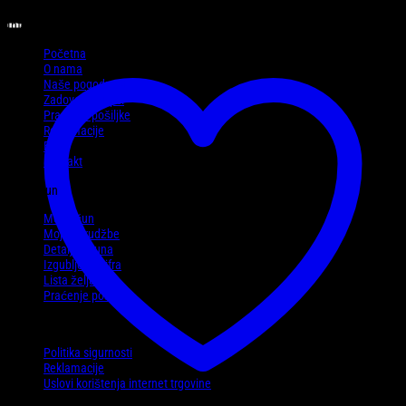
Informacije
Početna
O nama
Naše pogodnosti
Zadovoljni kupci
Praćenje pošiljke
Reklamacije
Blog
Kontakt
Moj račun
Moj račun
Moje narudžbe
Detalji računa
Izgubljena šifra
Lista želja
Praćenje pošiljke
Politike
Politika sigurnosti
Reklamacije
Uslovi korištenja internet trgovine