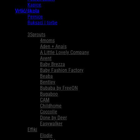
Kapice
Vrtić/škola
Pernice
Ruksaci i torbe
Brendovi
3Sprouts
4moms
Aden + Anais
A Little Lovely Company
Avent
Baby Brezza
Baby Fashion Factory
Beaba
Bentley
Bubaba by FreeON
Bugaboo
CAM
Childhome
Coccolle
Done by Deer
Easywalker
Effiki
Elodie