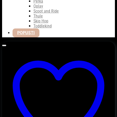
Perka
Qplay
Scoot and Ride
Thule
Skip Hop
Toddlekind
POPUSTI