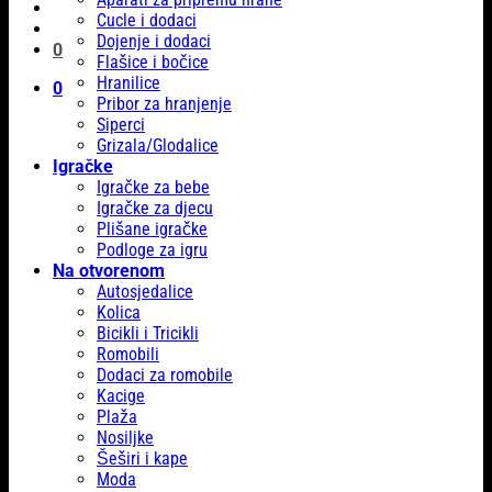
Cucle i dodaci
Dojenje i dodaci
0
Flašice i bočice
Hranilice
0
Pribor za hranjenje
Siperci
Grizala/Glodalice
Igračke
Igračke za bebe
Igračke za djecu
Plišane igračke
Podloge za igru
Na otvorenom
Autosjedalice
Kolica
Bicikli i Tricikli
Romobili
Dodaci za romobile
Kacige
Plaža
Nosiljke
Šeširi i kape
Moda