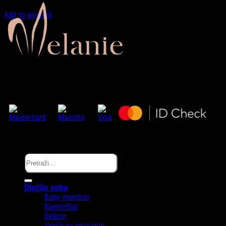
Add to wishlist
Zaprati nas…
Copyright © Melanie.ba 2025
Pretraži:
Dječija soba
Baby monitori
Namještaj
Dekice
Vreće za spavanje