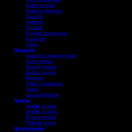
Dodaci za sobu
Dodaci za krevetac
Krevetići
Hodalice
Ležaljke
Podloge za previjanje
Posteljine
Šatori
Hranjenje
Aparati za pripremu hrane
Cucle i dodaci
Dojenje i dodaci
Flašice i bočice
Hranilice
Pribor za hranjenje
Siperci
Grizala/Glodalice
Igračke
Igračke za bebe
Igračke za djecu
Plišane igračke
Podloge za igru
Na otvorenom