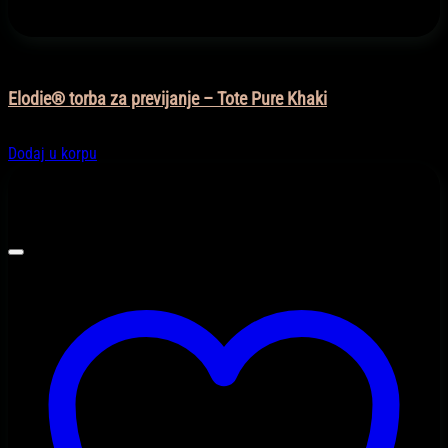
Na otvorenom
Elodie® torba za previjanje – Tote Pure Khaki
195,40
KM
Dodaj u korpu