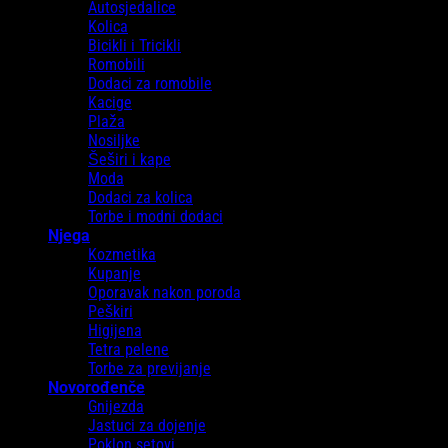
Autosjedalice
Kolica
Bicikli i Tricikli
Romobili
Dodaci za romobile
Kacige
Plaža
Nosiljke
Šeširi i kape
Moda
Dodaci za kolica
Torbe i modni dodaci
Njega
Kozmetika
Kupanje
Oporavak nakon poroda
Peškiri
Higijena
Tetra pelene
Torbe za previjanje
Novorođenče
Gnijezda
Jastuci za dojenje
Poklon setovi