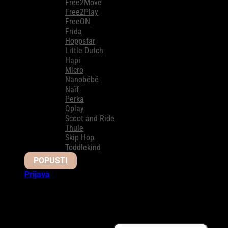
Free2Move
Free2Play
FreeON
Frida
Hoppstar
Little Dutch
Hapi
Micro
Nanobébé
Naïf
Perka
Qplay
Scoot and Ride
Thule
Skip Hop
Toddlekind
POPUSTI
Prijava
Prijava
Obavezno