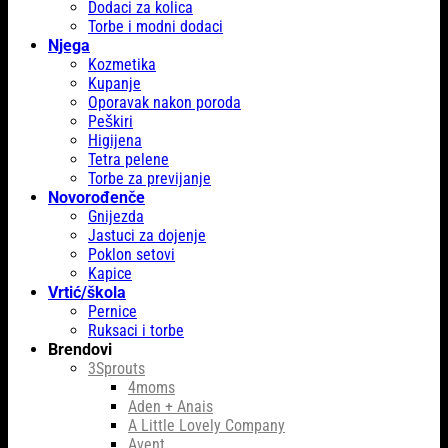
Dodaci za kolica
Torbe i modni dodaci
Njega
Kozmetika
Kupanje
Oporavak nakon poroda
Peškiri
Higijena
Tetra pelene
Torbe za previjanje
Novorođenče
Gnijezda
Jastuci za dojenje
Poklon setovi
Kapice
Vrtić/škola
Pernice
Ruksaci i torbe
Brendovi
3Sprouts
4moms
Aden + Anais
A Little Lovely Company
Avent