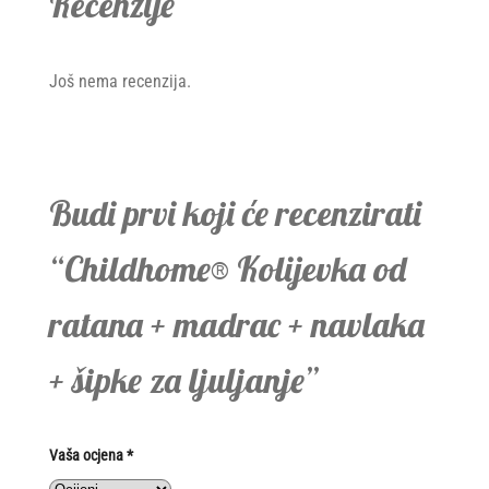
Recenzije
Još nema recenzija.
Budi prvi koji će recenzirati
“Childhome® Kolijevka od
ratana + madrac + navlaka
+ šipke za ljuljanje”
Vaša ocjena
*