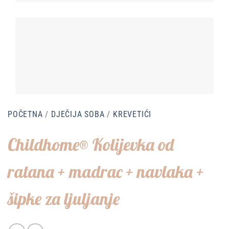
POČETNA
/
DJEČIJA SOBA
/
KREVETIĆI
Childhome® Kolijevka od
ratana + madrac + navlaka +
šipke za ljuljanje