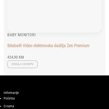
BABY MONITORI
Béaba® Video elektronska dadilja Zen Premium
434,90
KM
DODAJ U KORPU
Informacije
Početna
O nama