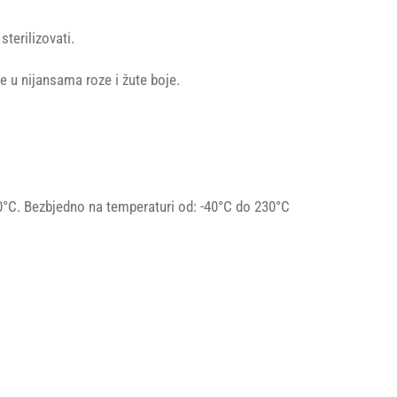
terilizovati.
e u nijansama roze i žute boje.
0°C. Bezbjedno na temperaturi od: -40°C do 230°C