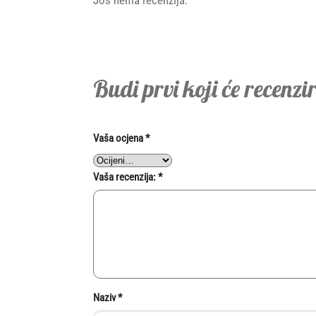
Još nema recenzija.
Budi prvi koji će recenz
Vaša ocjena
*
Vaša recenzija:
*
Naziv
*