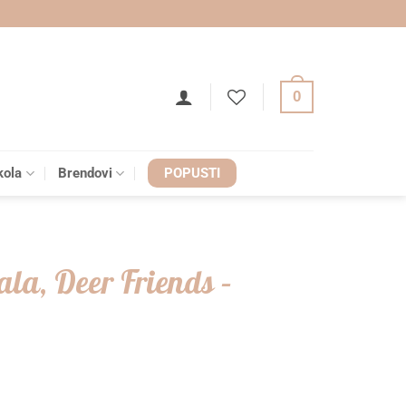
0
kola
Brendovi
POPUSTI
ala, Deer Friends –