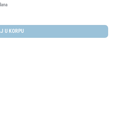
dana
količina
J U KORPU