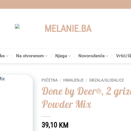
čke
Na otvorenom
Njega
Novorođenče
Vrtić/š
POČETNA
/
HRANJENJE
/
GRIZALA/GLODALICE
Done by Deer®, 2 griz
Add to
Powder Mix
wishlist
39,10
KM