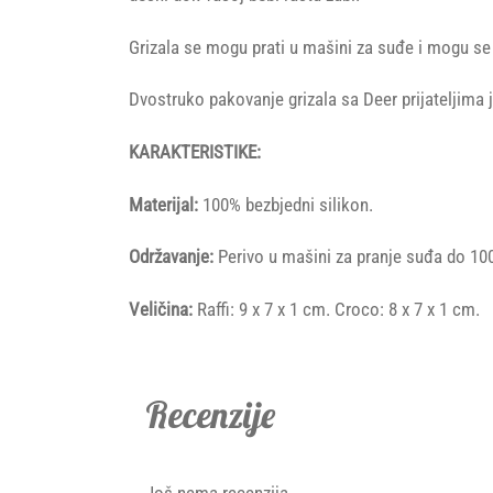
Grizala se mogu prati u mašini za suđe i mogu se s
Dvostruko pakovanje grizala sa Deer prijateljima j
KARAKTERISTIKE:
Materijal:
100% bezbjedni silikon.
Održavanje:
Perivo u mašini za pranje suđa do 10
Veličina:
Raffi: 9 x 7 x 1 cm. Croco: 8 x 7 x 1 cm.
Recenzije