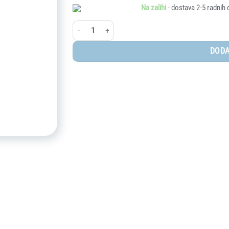
Na zalihi
- dostava 2-5 radnih 
Done by Deer®, 2 grizala, Deer Friends - Powder Mix 
DODA