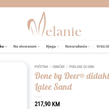
čke
Na otvorenom
Njega
Novorođenče
Vrtić/š
POČETNA
/
IGRAČKE
/
PODLOGE ZA IGRU
Done by Deer® didakt
Add to
Lalee Sand
wishlist
217,90
KM