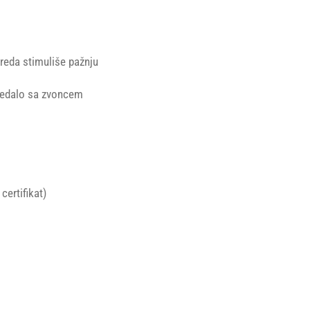
reda stimuliše pažnju
gledalo sa zvoncem
certifikat)