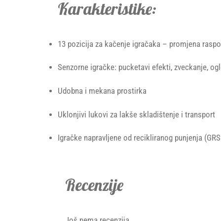
Karakteristike:
13 pozicija za kačenje igračaka – promjena raspo
Senzorne igračke: pucketavi efekti, zveckanje, o
Udobna i mekana prostirka
Uklonjivi lukovi za lakše skladištenje i transport
Igračke napravljene od recikliranog punjenja (GRS 
Recenzije
Još nema recenzija.