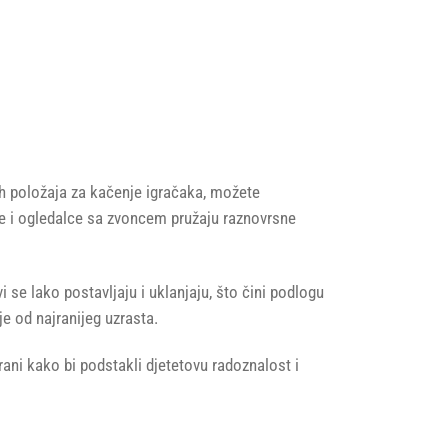
tih položaja za kačenje igračaka, možete
dee i ogledalce sa zvoncem pružaju raznovrsne
 se lako postavljaju i uklanjaju, što čini podlogu
je od najranijeg uzrasta.
rani kako bi podstakli djetetovu radoznalost i