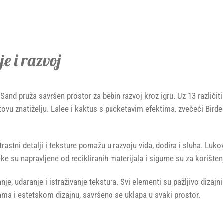
e i razvoj
Sand pruža savršen prostor za bebin razvoj kroz igru. Uz 13 različi
tovu znatiželju. Lalee i kaktus s pucketavim efektima, zvečeći Bir
tni detalji i teksture pomažu u razvoju vida, dodira i sluha. Lukovi
ke su napravljene od recikliranih materijala i sigurne su za korišten
 udaranje i istraživanje tekstura. Svi elementi su pažljivo dizajni
ama i estetskom dizajnu, savršeno se uklapa u svaki prostor.