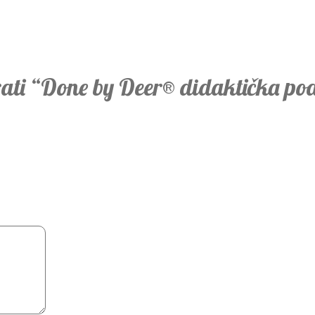
irati “Done by Deer® didaktička po