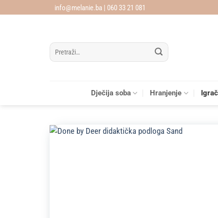
Skip
info@melanie.ba | 060 33 21 081
to
content
Pretraži:
Dječija soba
Hranjenje
Igra