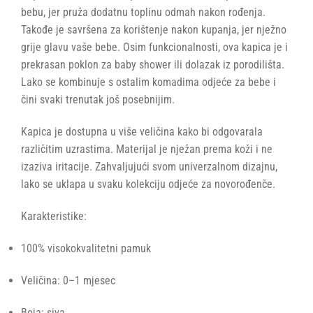
bebu, jer pruža dodatnu toplinu odmah nakon rođenja.
Takođe je savršena za korištenje nakon kupanja, jer nježno
grije glavu vaše bebe. Osim funkcionalnosti, ova kapica je i
prekrasan poklon za baby shower ili dolazak iz porodilišta.
Lako se kombinuje s ostalim komadima odjeće za bebe i
čini svaki trenutak još posebnijim.
Kapica je dostupna u više veličina kako bi odgovarala
različitim uzrastima. Materijal je nježan prema koži i ne
izaziva iritacije. Zahvaljujući svom univerzalnom dizajnu,
lako se uklapa u svaku kolekciju odjeće za novorođenče.
Karakteristike:
100% visokokvalitetni pamuk
Veličina: 0–1 mjesec
Boja: siva