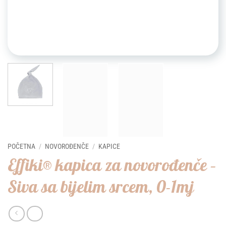
POČETNA
/
NOVOROĐENČE
/
KAPICE
Effiki® kapica za novorođenče –
Siva sa bijelim srcem, 0-1mj