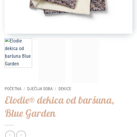
POČETNA
/
DJEČIJA SOBA
/
DEKICE
Elodie® dekica od baršuna,
Blue Garden