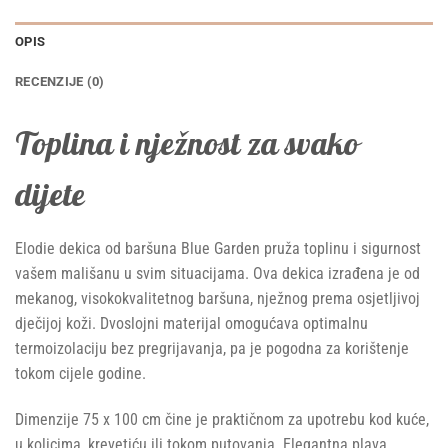
OPIS
RECENZIJE (0)
Toplina i nježnost za svako
dijete
Elodie dekica od baršuna Blue Garden pruža toplinu i sigurnost
vašem mališanu u svim situacijama. Ova dekica izrađena je od
mekanog, visokokvalitetnog baršuna, nježnog prema osjetljivoj
dječijoj koži. Dvoslojni materijal omogućava optimalnu
termoizolaciju bez pregrijavanja, pa je pogodna za korištenje
tokom cijele godine.
Dimenzije 75 x 100 cm čine je praktičnom za upotrebu kod kuće,
u kolicima, krevetiću ili tokom putovanja. Elegantna plava