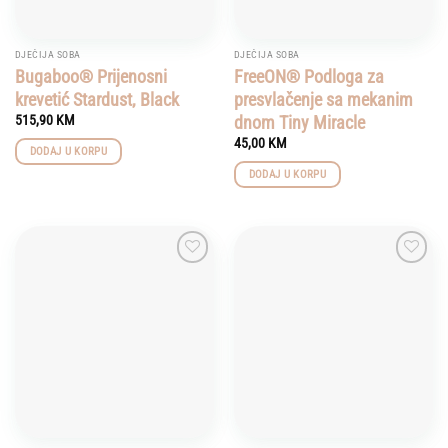
DJEČIJA SOBA
DJEČIJA SOBA
Bugaboo® Prijenosni
FreeON® Podloga za
krevetić Stardust, Black
presvlačenje sa mekanim
dnom Tiny Miracle
515,90
KM
45,00
KM
DODAJ U KORPU
DODAJ U KORPU
Add to
Add to
wishlist
wishlist