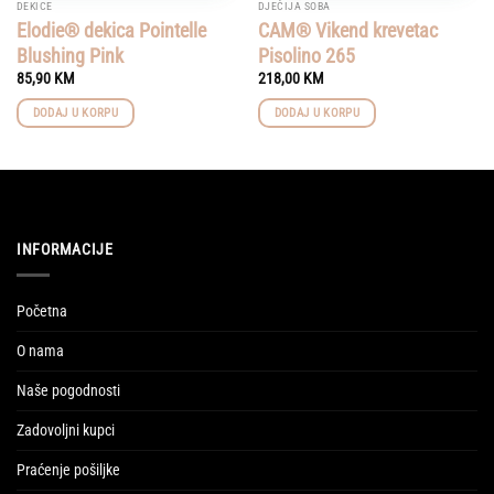
DEKICE
DJEČIJA SOBA
Elodie® dekica Pointelle
CAM® Vikend krevetac
Blushing Pink
Pisolino 265
85,90
KM
218,00
KM
DODAJ U KORPU
DODAJ U KORPU
INFORMACIJE
Početna
O nama
Naše pogodnosti
Zadovoljni kupci
Praćenje pošiljke