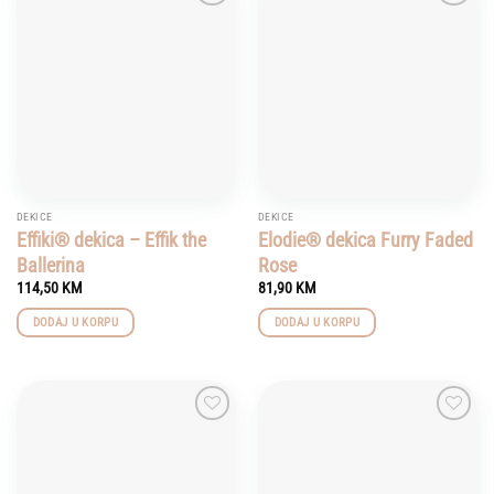
Add to
Add to
wishlist
wishlist
DEKICE
DEKICE
Effiki® dekica – Effik the
Elodie® dekica Furry Faded
Ballerina
Rose
114,50
KM
81,90
KM
DODAJ U KORPU
DODAJ U KORPU
Add to
Add to
wishlist
wishlist