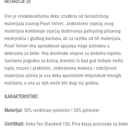
RECENZIJE (0)
Ovo je visokokvalitetna deka izrađena od fantastičnog
materijala zvanog Pearl Velvet. Jedinstveni osjećaj ovog
materijala kombinuje osjećaj dodirivanja pufnastog plišanog
medvjedića i glatkog baršuna, ali za razliku od tih materijala,
Pearl Velvet ima sposobnost upijanja vlage potrebnu u
dekicama za bebe. Ima dvostruke slojeve za dodatnu toplotu.
Savršeno pogodna za kolica, krevetić ili kad god trebate nešto
toplo, mazno i praktično. Jedinstvena mekoća i izdržljivost
materijala učinila je ovu deku apsolutnim miljenikom mnogih
mališana, a ona uz njih može biti dugi niz godina.
KARAKTERISTIKE:
Materijal
: 50% reciklirani poliester | 50% poliester
Certifikati:
Oeko-Tex Standard 100, Prva klasa proizvoda za bebe