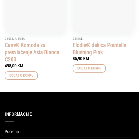
DJEČIJA SOBA
DEKICE
Cam® Komoda za
Elodie® dekica Pointelle
presvlačenje Asia Bianca
Blushing Pink
C260
85,90
KM
498,00
KM
DODAJ U KORPU
DODAJ U KORPU
INFORMACIJE
Početna