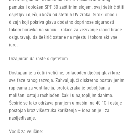
pamuka i obložen SPF 30 zaštitnim slojem, ovaj šeširić štiti
osjetljivu dječiju kožu od štetnih UV zraka. Široki obod i
dizajn koji pokriva glavu dodatno doprinose sigurnosti
tokom boravka na suncu. Trakice za vezivanje ispod brade
osiguravaju da šeširić ostane na mjestu i tokom aktivne
igre.
Dizajniran da raste s djetetom
Dostupan je u četiri veličine, prilagođen dječjoj glavi kroz
sve faze ranog razvoja. Zahvaljujući diskretno postavljenim
rupicama za ventilaciju, protok zraka je poboljšan, a
mališani ostaju rashlađeni čak i u najtoplijim danima.
Šeširić se lako održava pranjem u mašini na 40 °C i ostaje
postojan kroz višestruka korištenja – idealan je i za
nasljeđivanje.
Vodič za veličine: