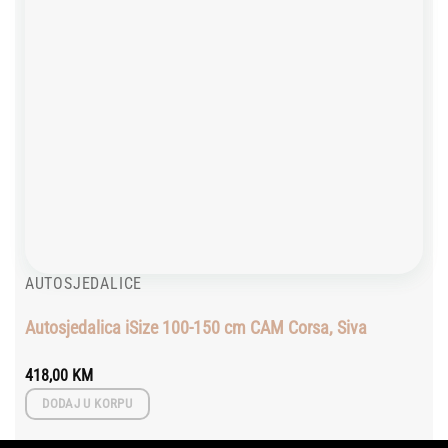
AUTOSJEDALICE
Autosjedalica iSize 100-150 cm CAM Corsa, Siva
418,00
KM
DODAJ U KORPU