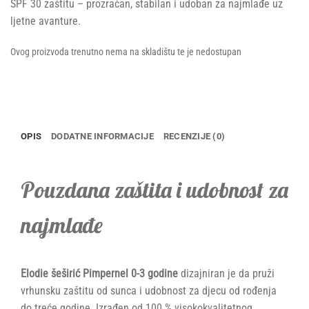
SPF 30 zaštitu – prozračan, stabilan i udoban za najmlađe uz
ljetne avanture.
Ovog proizvoda trenutno nema na skladištu te je nedostupan
OPIS
DODATNE INFORMACIJE
RECENZIJE (0)
Pouzdana zaštita i udobnost za
najmlađe
Elodie šeširić Pimpernel 0-3 godine
dizajniran je da pruži
vrhunsku zaštitu od sunca i udobnost za djecu od rođenja
do treće godine. Izrađen od 100 % visokokvalitetnog