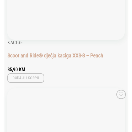
KACIGE
Scoot and Ride® dječja kaciga XXS-S – Peach
85,90
KM
DODAJ U KORPU
Add to
wishlist