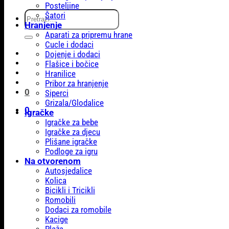
Posteljine
Pretraži:
Šatori
Hranjenje
Aparati za pripremu hrane
Cucle i dodaci
Dojenje i dodaci
Flašice i bočice
Hranilice
Pribor za hranjenje
0
Siperci
Grizala/Glodalice
0
Igračke
Igračke za bebe
Igračke za djecu
Plišane igračke
Podloge za igru
Na otvorenom
Autosjedalice
Kolica
Bicikli i Tricikli
Romobili
Dodaci za romobile
Kacige