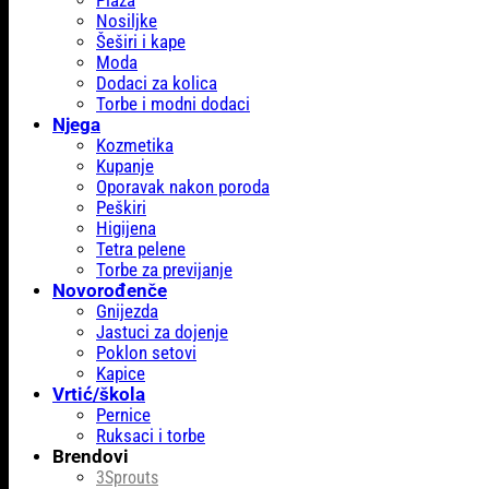
Plaža
Nosiljke
Šeširi i kape
Moda
Dodaci za kolica
Torbe i modni dodaci
Njega
Kozmetika
Kupanje
Oporavak nakon poroda
Peškiri
Higijena
Tetra pelene
Torbe za previjanje
Novorođenče
Gnijezda
Jastuci za dojenje
Poklon setovi
Kapice
Vrtić/škola
Pernice
Ruksaci i torbe
Brendovi
3Sprouts