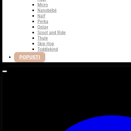
Micro
Nanobébé
Naïf
Perka
Qplay
Scoot and Ride
Thule
Skip Hop
Toddlekind
POPUSTI