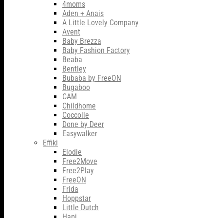
4moms
Aden + Anais
A Little Lovely Company
Avent
Baby Brezza
Baby Fashion Factory
Beaba
Bentley
Bubaba by FreeON
Bugaboo
CAM
Childhome
Coccolle
Done by Deer
Easywalker
Effiki
Elodie
Free2Move
Free2Play
FreeON
Frida
Hoppstar
Little Dutch
Hapi