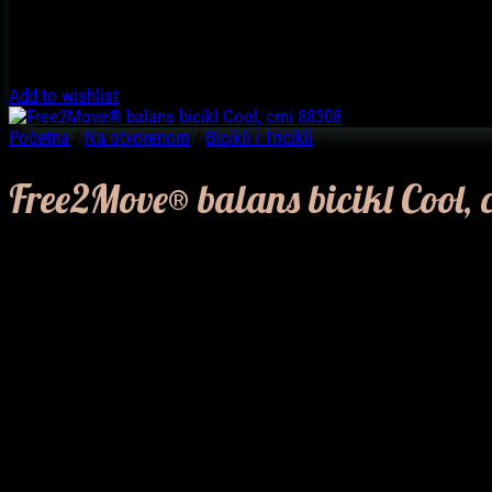
Add to wishlist
Početna
/
Na otvorenom
/
Bicikli i Tricikli
Free2Move® balans bicikl Cool,