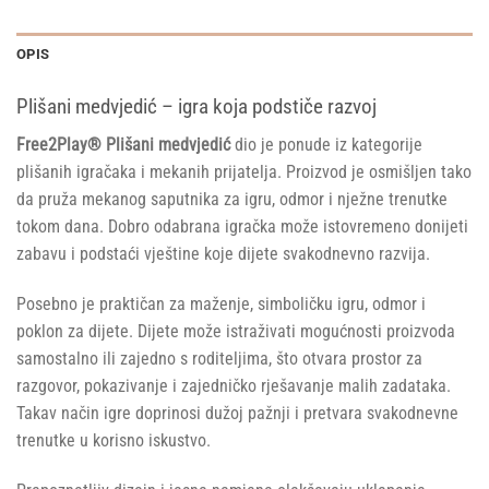
OPIS
Plišani medvjedić – igra koja podstiče razvoj
Free2Play® Plišani medvjedić
dio je ponude iz kategorije
plišanih igračaka i mekanih prijatelja. Proizvod je osmišljen tako
da pruža mekanog saputnika za igru, odmor i nježne trenutke
tokom dana. Dobro odabrana igračka može istovremeno donijeti
zabavu i podstaći vještine koje dijete svakodnevno razvija.
Posebno je praktičan za maženje, simboličku igru, odmor i
poklon za dijete. Dijete može istraživati mogućnosti proizvoda
samostalno ili zajedno s roditeljima, što otvara prostor za
razgovor, pokazivanje i zajedničko rješavanje malih zadataka.
Takav način igre doprinosi dužoj pažnji i pretvara svakodnevne
trenutke u korisno iskustvo.