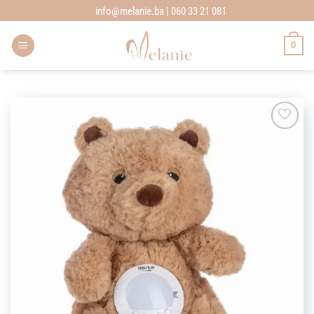
Skip
info@melanie.ba | 060 33 21 081
to
content
0
Add to
wishlist