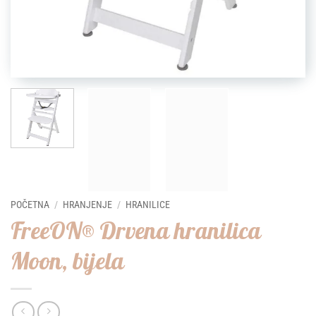
POČETNA
/
HRANJENJE
/
HRANILICE
FreeON® Drvena hranilica
Moon, bijela