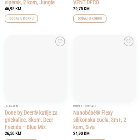
siperak, 2 kom, Jungle
VENT DECO
46,95
KM
29,75
KM
DODAJ U KORPU
DODAJ U KORPU
Add to
Add to
wishlist
wishlist
HRANJENJE
CUCLE I DODACI
Done by Deer® kutije za
Nanobébé® Flexy
grickalice, 3kom, Deer
silikonska cucla, 3m+, 2
Friends – Blue Mix
kom, Siva
26,50
KM
24,90
KM