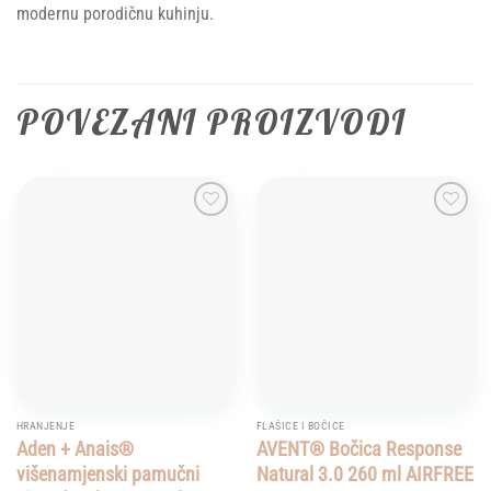
modernu porodičnu kuhinju.
POVEZANI PROIZVODI
Add to
Add to
wishlist
wishlist
HRANJENJE
FLAŠICE I BOČICE
Aden + Anais®
AVENT® Bočica Response
višenamjenski pamučni
Natural 3.0 260 ml AIRFREE