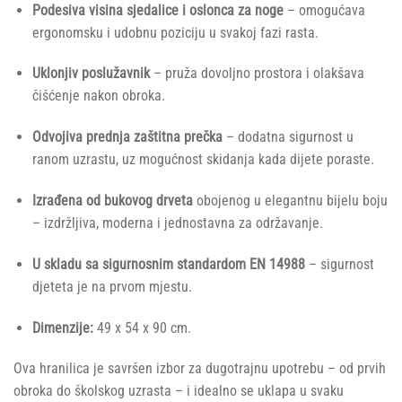
Podesiva visina sjedalice i oslonca za noge
– omogućava
ergonomsku i udobnu poziciju u svakoj fazi rasta.
Uklonjiv poslužavnik
– pruža dovoljno prostora i olakšava
čišćenje nakon obroka.
Odvojiva prednja zaštitna prečka
– dodatna sigurnost u
ranom uzrastu, uz mogućnost skidanja kada dijete poraste.
Izrađena od bukovog drveta
obojenog u elegantnu bijelu boju
– izdržljiva, moderna i jednostavna za održavanje.
U skladu sa sigurnosnim standardom EN 14988
– sigurnost
djeteta je na prvom mjestu.
Dimenzije:
49 x 54 x 90 cm.
Ova hranilica je savršen izbor za dugotrajnu upotrebu – od prvih
obroka do školskog uzrasta – i idealno se uklapa u svaku