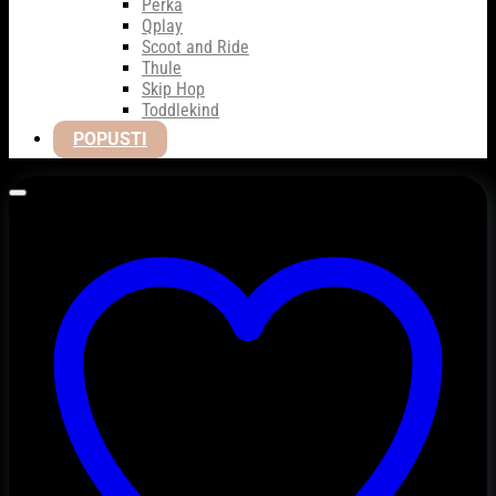
Perka
Qplay
Scoot and Ride
Thule
Skip Hop
Toddlekind
POPUSTI