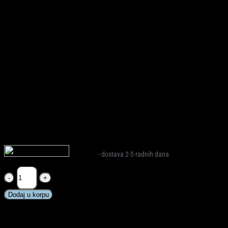
65,00
KM
FreeON® Ruksak Style, crna je proizvod iz kategorije torba ili
ruksak za roditelje, osmišljen za roditelje koji žele praktično,
sigurno i estetski uredno rješenje za svakodnevicu s djetetom.
Ovaj proizvod iz FreeON linije donosi uredno slaganje pelena,
bočica, odjeće, igračaka i sitnica.
Na zalihi
- dostava 2-5 radnih dana
FreeON®
Ruksak
Style,
Dodaj u korpu
crna
količina