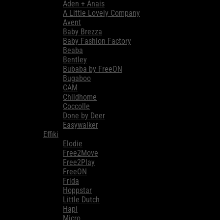
Aden + Anais
A Little Lovely Company
Avent
Baby Brezza
Baby Fashion Factory
Beaba
Bentley
Bubaba by FreeON
Bugaboo
CAM
Childhome
Coccolle
Done by Deer
Easywalker
Effiki
Elodie
Free2Move
Free2Play
FreeON
Frida
Hoppstar
Little Dutch
Hapi
Micro