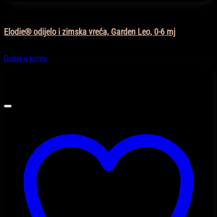
Moda
Elodie® odijelo i zimska vreća, Garden Leo, 0-6 mj
235,80
KM
Dodaj u korpu