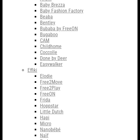
Baby Brezza
Baby Fashion Factory
Beaba
Bentley
Bubaba by FreeON
Bugaboo
CAM
Childhome
Coccolle
Done by Deer
Easywalker
Effiki
Elodie
Free2Move
Free2Play
FreeON
Frida
Hoppstar
Little Dutch
Hapi
Micro
Nanobébé
Naïf