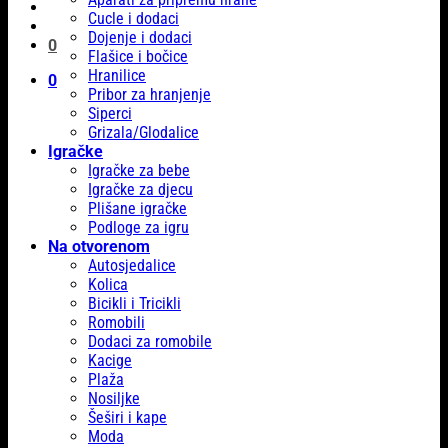
Cucle i dodaci
Dojenje i dodaci
0
Flašice i bočice
Hranilice
0
Pribor za hranjenje
Siperci
Grizala/Glodalice
Igračke
Igračke za bebe
Igračke za djecu
Plišane igračke
Podloge za igru
Na otvorenom
Autosjedalice
Kolica
Bicikli i Tricikli
Romobili
Dodaci za romobile
Kacige
Plaža
Nosiljke
Šeširi i kape
Moda