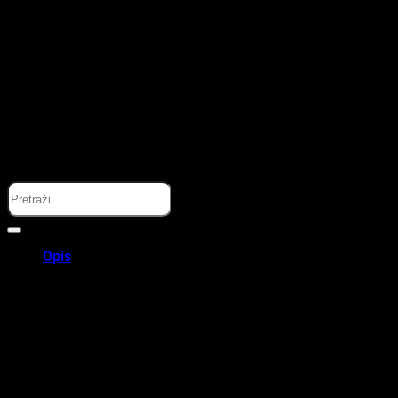
Search
Opis
Organizovana oprema za bebe uvijek pri ruci
FreeON® Ruksak Style, crna
je pažljivo odabran FreeON proizvod
za bebe i djecu, namijenjen roditeljima koji žele spoj
funkcionalnosti, udobnosti i urednog dizajna. Kao torba ili ruksak
za roditelje, ovaj proizvod donosi uredno slaganje pelena, bočica,