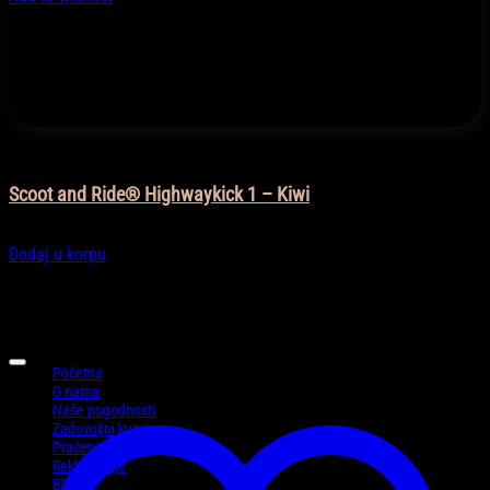
Na otvorenom
Scoot and Ride® Highwaykick 1 – Kiwi
218,00
KM
Dodaj u korpu
Informacije
Početna
O nama
Naše pogodnosti
Zadovoljni kupci
Praćenje pošiljke
Reklamacije
Blog