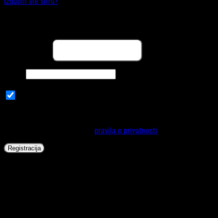
Izgubili ste šifru?
Registracija
Obavezno
Email adresa
*
Obavezno
Šifra
*
Subscribe to our newsletter
Vaši lični podaci će se koristiti za poboljšanje korisničkog iskustva
na internet stranici, za upravljanje pristupa vašem računu i za
druge svrhe opisane u našoj
pravila o privatnosti
.
Registracija
FreeON® Ruksak Style, crna