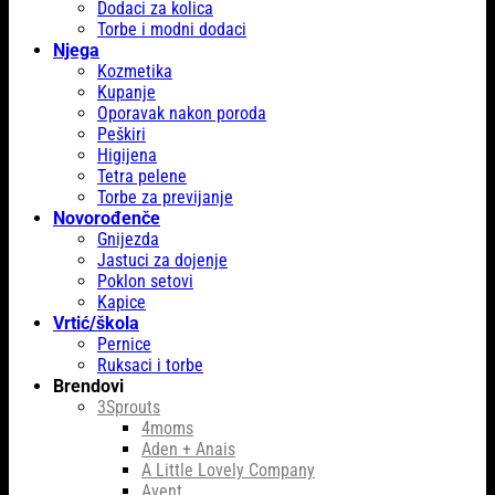
Dodaci za kolica
Torbe i modni dodaci
Njega
Kozmetika
Kupanje
Oporavak nakon poroda
Peškiri
Higijena
Tetra pelene
Torbe za previjanje
Novorođenče
Gnijezda
Jastuci za dojenje
Poklon setovi
Kapice
Vrtić/škola
Pernice
Ruksaci i torbe
Brendovi
3Sprouts
4moms
Aden + Anais
A Little Lovely Company
Avent