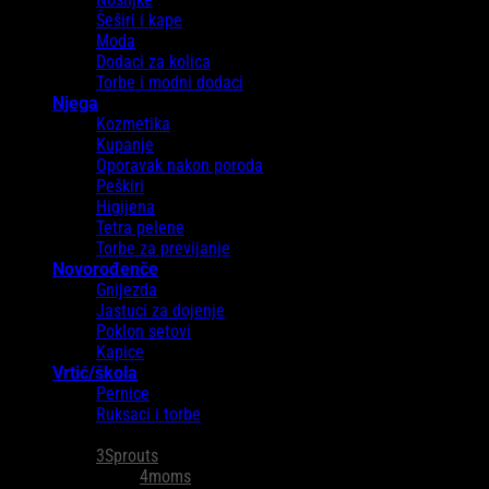
Šeširi i kape
Moda
Dodaci za kolica
Torbe i modni dodaci
Njega
Kozmetika
Kupanje
Oporavak nakon poroda
Peškiri
Higijena
Tetra pelene
Torbe za previjanje
Novorođenče
Gnijezda
Jastuci za dojenje
Poklon setovi
Kapice
Vrtić/škola
Pernice
Ruksaci i torbe
Brendovi
3Sprouts
4moms