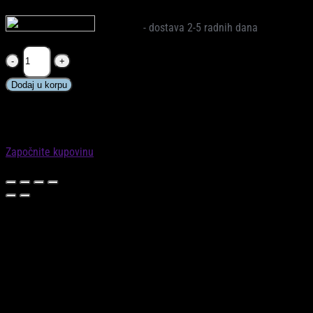
Na zalihi
- dostava 2-5 radnih dana
FreeON®
Ruksak
Style,
Dodaj u korpu
crna
✕
količina
KORPA
Vaša košarica je prazna
Započnite s kupovinom!
Započnite kupovinu
0