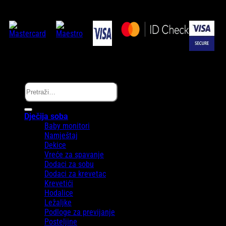
Copyright © Melanie.ba 2025
Pretraži:
Dječija soba
Baby monitori
Namještaj
Dekice
Vreće za spavanje
Dodaci za sobu
Dodaci za krevetac
Krevetići
Hodalice
Ležaljke
Podloge za previjanje
Posteljine