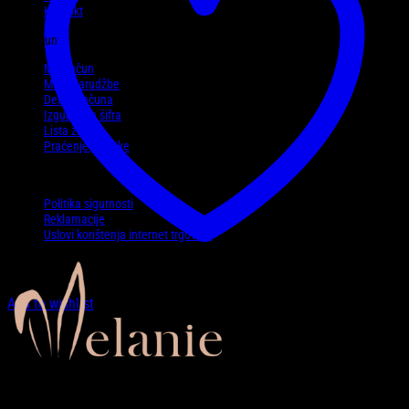
Kontakt
Moj račun
Moj račun
Moje narudžbe
Detalji računa
Izgubljena šifra
Lista želja
Praćenje pošiljke
Politike
Politika sigurnosti
Reklamacije
Uslovi korištenja internet trgovine
Add to wishlist
Zaprati nas…