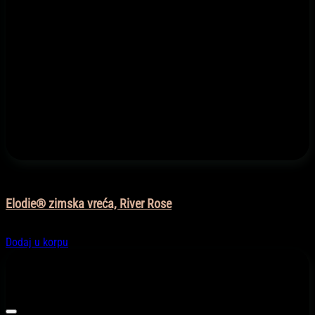
Moda
Elodie® zimska vreća, River Rose
294,90
KM
Dodaj u korpu