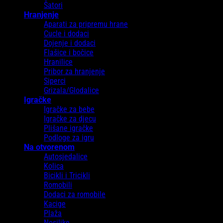
Šatori
Hranjenje
Aparati za pripremu hrane
Cucle i dodaci
Dojenje i dodaci
Flašice i bočice
Hranilice
Pribor za hranjenje
Siperci
Grizala/Glodalice
Igračke
Igračke za bebe
Igračke za djecu
Plišane igračke
Podloge za igru
Na otvorenom
Autosjedalice
Kolica
Bicikli i Tricikli
Romobili
Dodaci za romobile
Kacige
Plaža
Nosiljke