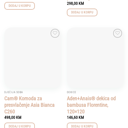
298,00
KM
DODAJ U KORPU
DODAJ U KORPU
Add to
Add to
wishlist
wishlist
DJEČIJA SOBA
DEKICE
Cam® Komoda za
Aden+Anais® dekica od
presvlačenje Asia Bianca
bambusa Florentine,
C260
120×120
498,00
KM
146,60
KM
DODAJ U KORPU
DODAJ U KORPU