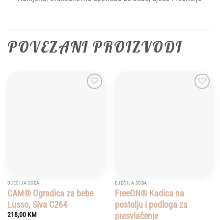
POVEZANI PROIZVODI
Add to
Add to
wishlist
wishlist
DJEČIJA SOBA
DJEČIJA SOBA
CAM® Ogradica za bebe
FreeON® Kadica na
Lusso, Siva C264
postolju i podloga za
presvlačenje
218,00
KM