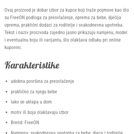
Ovaj proizvod je dobar izbor za kupce koji traže pojmove kao što
su FreeON podloga za presvlačenje, oprema za bebe, dječija
oprema, praktični dodaci za roditelje i svakodnevna upotreba.
Tekst i naziv proizvoda zajedno jasno prikazuju namjenu, model
i eventualnu boju ili varijantu, što olakšava odluku pri online
kupovini.
Karakteristike
udobna površina za presvlačenje
praktično za njegu bebe
lako se uklapa u dom
motiv ili boja olakšavaju izbor
Brend: FreeON
Namjena: svakodnevna upotreba za bebe, djecu i roditelje