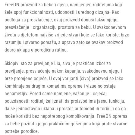
FreeON proizvod za bebe i djecu, namijenjen roditeljima koji
žele spoj funkcionalnosti, udobnosti i urednog dizajna. Kao
podloga za presvlačenje, ovaj proizvod donosi lakšu njegu,
presvlačenje i organizaciju prostora za bebu. U svakodnevnom
životu s djetetom najviše vrijede stvari koje se lako koriste, brzo
razumiju i stvarno pomažu, a upravo zato se ovakav proizvod
dobro uklapa u porodičnu rutinu.
Sklopivi sto za previjanje Lia, siva je praktičan izbor za
previjanje, presvlačenje nakon kupanja, svakodnevnu njegu i
brze promjene odjeće. U ovoj varijanti (siva) proizvod se lako
kombinuje sa drugim komadima opreme i vizuelno ostaje
nenametljiv. Pored same namjene, važan je i osjećaj
pouzdanosti: roditelj želi znati da proizvod ima jasnu funkciju,
da se jednostavno uklapa u prostor, automobil ili torbu, i da ga
može koristiti bez nepotrebnog komplikovanja. FreeON oprema
za bebe poznata je po praktičnim rješenjima koja prate stvarne
potrebe porodice.