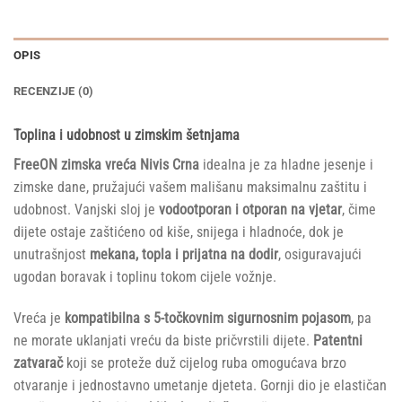
OPIS
RECENZIJE (0)
Toplina i udobnost u zimskim šetnjama
FreeON zimska vreća Nivis Crna
idealna je za hladne jesenje i
zimske dane, pružajući vašem mališanu maksimalnu zaštitu i
udobnost. Vanjski sloj je
vodootporan i otporan na vjetar
, čime
dijete ostaje zaštićeno od kiše, snijega i hladnoće, dok je
unutrašnjost
mekana, topla i prijatna na dodir
, osiguravajući
ugodan boravak i toplinu tokom cijele vožnje.
Vreća je
kompatibilna s 5-točkovnim sigurnosnim pojasom
, pa
ne morate uklanjati vreću da biste pričvrstili dijete.
Patentni
zatvarač
koji se proteže duž cijelog ruba omogućava brzo
otvaranje i jednostavno umetanje djeteta. Gornji dio je elastičan