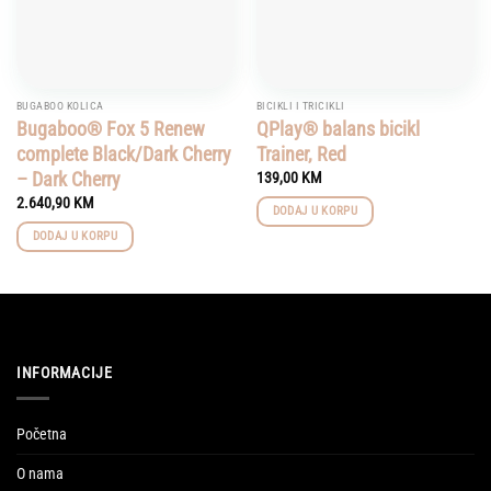
BUGABOO KOLICA
BICIKLI I TRICIKLI
Bugaboo® Fox 5 Renew
QPlay® balans bicikl
complete Black/Dark Cherry
Trainer, Red
– Dark Cherry
139,00
KM
2.640,90
KM
DODAJ U KORPU
DODAJ U KORPU
INFORMACIJE
Početna
O nama