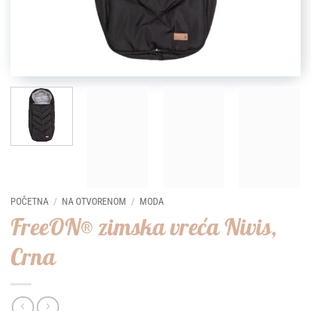
POČETNA
/
NA OTVORENOM
/
MODA
FreeON® zimska vreća Nivis,
Crna