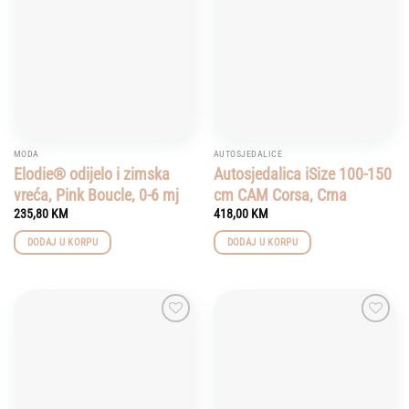
wishlist
wishlist
MODA
AUTOSJEDALICE
Elodie® odijelo i zimska
Autosjedalica iSize 100-150
vreća, Pink Boucle, 0-6 mj
cm CAM Corsa, Crna
235,80
KM
418,00
KM
DODAJ U KORPU
DODAJ U KORPU
Add to
Add to
wishlist
wishlist