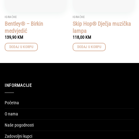
IGRAČKE
IGRAČKE
Bentley® – Birkin
Skip Hop® Dječja muzička
medvjedić
lampa
139,90
KM
118,00
KM
DODAJ U KORPU
DODAJ U KORPU
INFORMACIJE
Početna
O nama
Naše pogodnosti
Zadovoljni kupci