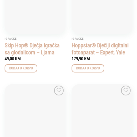
IGRAČKE
IGRAČKE
Skip Hop® Dječja igračka
Hoppstar® Dječiji digitalni
sa glodalicom – Ljama
fotoaparat – Expert, Yale
49,00
KM
179,90
KM
DODAJ U KORPU
DODAJ U KORPU
Add to
Add to
wishlist
wishlist