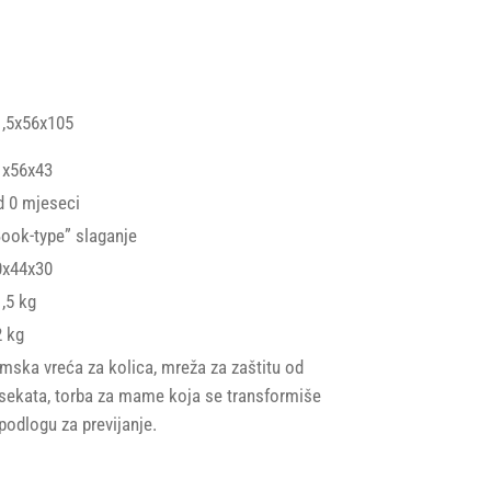
1,5x56x105
1x56x43
d 0 mjeseci
ook-type” slaganje
0x44x30
,5 kg
2 kg
mska vreća za kolica, mreža za zaštitu od
sekata, torba za mame koja se transformiše
podlogu za previjanje.