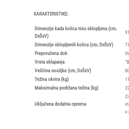
KARAKTERISTIKE:
Dimenzije kada kolica nisu sklopljena (cm,
9
DxŠxV)
Dimenzije sklopljenih kolica (cm, DxŠxV)
7
Preporučena dob
O
Vrsta sklapanja
“B
Veličina nosiljke (cm, DxŠxV)
8
Težina okvira (kg)
11
Maksimalna podržana težina (kg)
2
Zi
Uključena dodatna oprema
in
u 