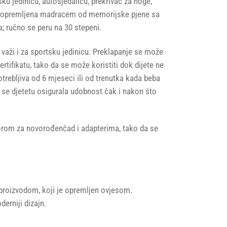
u jedinicu, autosjedalicu, prekrivač za noge,
azi opremljena madracem od memorijske pjene sa
a; ručno se peru na 30 stepeni.
važi i za sportsku jedinicu. Preklapanje se može
tifikatu, tako da se može koristiti dok dijete ne
rebljiva od 6 mjeseci ili od trenutka kada beba
se djetetu osigurala udobnost čak i nakon što
ktorom za novorođenčad i adapterima, tako da se
 proizvodom, koji je opremljen ovjesom.
erniji dizajn.