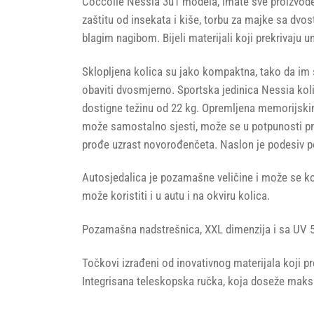
Coccolle Nessia 3u1 modela, imate sve proizvode i
zaštitu od insekata i kiše, torbu za majke sa dv
blagim nagibom. Bijeli materijali koji prekrivaju 
Sklopljena kolica su jako kompaktna, tako da im 
obaviti dvosmjerno. Sportska jedinica Nessia koli
dostigne težinu od 22 kg. Opremljena memorijskim
može samostalno sjesti, može se u potpunosti pre
prođe uzrast novorođenčeta. Naslon je podesiv po
Autosjedalica je pozamašne veličine i može se ko
može koristiti i u autu i na okviru kolica.
Pozamašna nadstrešnica, XXL dimenzija i sa UV 50
Točkovi izrađeni od inovativnog materijala koji 
Integrisana teleskopska ručka, koja doseže maksi