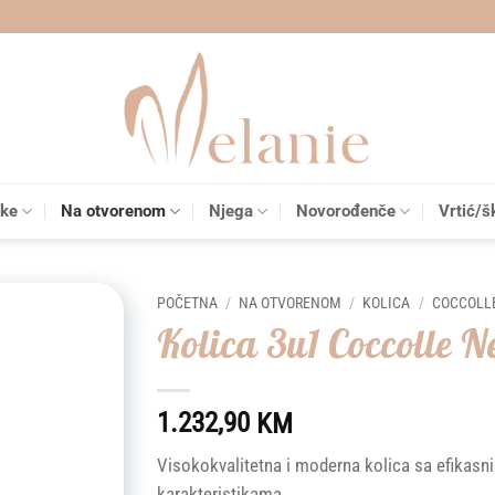
čke
Na otvorenom
Njega
Novorođenče
Vrtić/š
POČETNA
/
NA OTVORENOM
/
KOLICA
/
COCCOLLE
Kolica 3u1 Coccolle 
Add to
wishlist
1.232,90
KM
Visokokvalitetna i moderna kolica sa efikasni
karakteristikama.