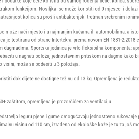
 dodatke koje ćete koristiti od samog rođenja bebe: kolica, sportsk
ostrukom funkcijom. Nosiljka se može koristiti od 0 mjeseci i dol
unutrašnjost kolica su prošli antibakterijski tretman srebrenim ionim
se može naći mjesto i u najmanjim kućama ili automobilima, a isto 
ca je testirana od strane Intertek-a, prema novom EN 1881-2:2018 cer
 dugmadima. Sportska jedinica je vrlo fleksibilna komponenta; upot
baciti u nagnuti položaj jednostavnim pritiskom na dugme kako bi 
 visini, može se podesiti u 3 položaja.
ristiti dok dijete ne dostigne težinu od 13 kg. Opremljena je redu
+ zaštitom, opremljena je prozorčićem za ventilaciju.
predstavlja leguru pjene i gume omogućavaju jednostavno rukovanje
malnu visinu od 110 cm, izrađena od ekološke kože je tu za još mod