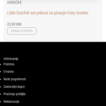
IGRAČKE
Little Dutch® set pribora za pisanje Fairy Garden
23,90
KM
DODAJ U KORPU
Informacije
Početna
O nama
Naše pogodnosti
Zadovoljni kupci
Praćenje pošiljke
Reklamacije