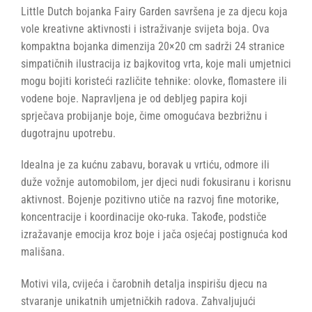
Little Dutch bojanka Fairy Garden savršena je za djecu koja
vole kreativne aktivnosti i istraživanje svijeta boja. Ova
kompaktna bojanka dimenzija 20×20 cm sadrži 24 stranice
simpatičnih ilustracija iz bajkovitog vrta, koje mali umjetnici
mogu bojiti koristeći različite tehnike: olovke, flomastere ili
vodene boje. Napravljena je od debljeg papira koji
sprječava probijanje boje, čime omogućava bezbrižnu i
dugotrajnu upotrebu.
Idealna je za kućnu zabavu, boravak u vrtiću, odmore ili
duže vožnje automobilom, jer djeci nudi fokusiranu i korisnu
aktivnost. Bojenje pozitivno utiče na razvoj fine motorike,
koncentracije i koordinacije oko-ruka. Takođe, podstiče
izražavanje emocija kroz boje i jača osjećaj postignuća kod
mališana.
Motivi vila, cvijeća i čarobnih detalja inspirišu djecu na
stvaranje unikatnih umjetničkih radova. Zahvaljujući