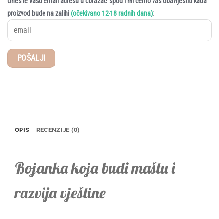
Unesite vašu email adresu u obrazac ispod i mi ćemo vas obavijestiti kada
:
proizvod bude na zalihi
(očekivano 12-18 radnih dana)
OPIS
RECENZIJE (0)
Bojanka koja budi maštu i
razvija vještine