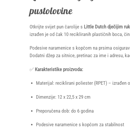
pustolovine
Otkrijte svijet pun čarolije s
Little Dutch dječijim r
izrađen je od čak 10 recikliranih plastičnih boca, č
Podesive naramenice s kopčom na prsima osiguravaju
Dodatni džep za sitnice, pretinac za ime i adresu, k
✅
Karakteristike proizvoda:
Materijal: reciklirani poliester (RPET) – izrađen 
Dimenzije: 12 x 22,5 x 29 cm
Preporučena dob: do 6 godina
Podesive naramenice s kopčom za stabilnost