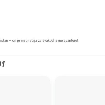
istan – on je inspiracija za svakodnevne avanture!
DI
Add to
wishlist