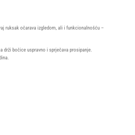
 Ovaj ruksak očarava izgledom, ali i funkcionalnošću –
 drži bočice uspravno i sprječava prosipanje.
dina.