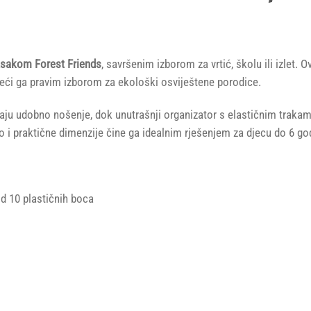
uksakom Forest Friends
, savršenim izborom za vrtić, školu ili izlet.
ineći ga pravim izborom za ekološki osviještene porodice.
 udobno nošenje, dok unutrašnji organizator s elastičnim trakama
ao i praktične dimenzije čine ga idealnim rješenjem za djecu do 6 go
od 10 plastičnih boca