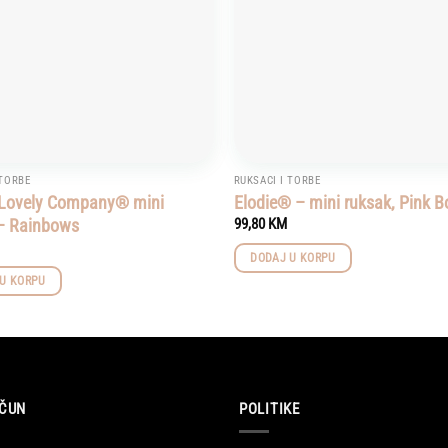
 TORBE
RUKSACI I TORBE
e Lovely Company® mini
Elodie® – mini ruksak, Pink B
– Rainbows
99,80
KM
DODAJ U KORPU
U KORPU
ČUN
POLITIKE