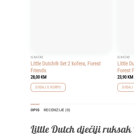
IGRAČKE
IGRAČKE
Little Dutch® Set 2 kofera, Forest
Little D
Friends
Forest 
28,00
KM
23,90
KM
DODAJ U KORPU
DODAJ 
OPIS
RECENZIJE (0)
Little Dutch dječiji ruksa