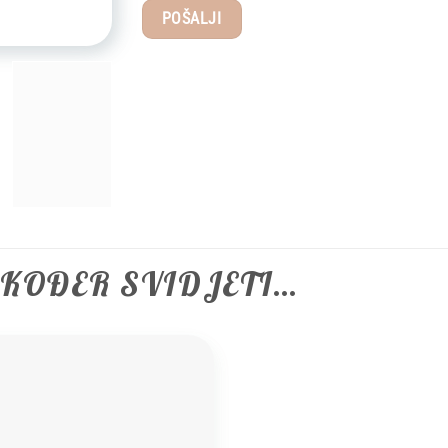
AKOĐER SVIDJETI…
Add to
wishlist