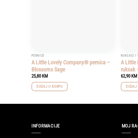
PERNICE
RUKSACI I
A Little Lovely Company® pernica –
A Littl
Blossoms Sage
ruksak 
25,80
KM
62,90
KM
DODAJ U KORPU
DODAJ 
INFORMACIJE
MOJ RA