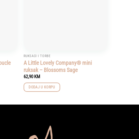
RUKSACI I TORBE
oucle
A Little Lovely Company® mini
ruksak – Blossoms Sage
62,90
KM
DODAJ U KORPU