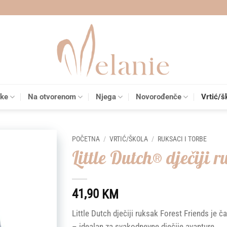
čke
Na otvorenom
Njega
Novorođenče
Vrtić/š
POČETNA
/
VRTIĆ/ŠKOLA
/
RUKSACI I TORBE
Little Dutch® dječiji 
Add to
wishlist
41,90
KM
Little Dutch dječiji ruksak Forest Friends je ča
– idealan za svakodnevne dječije avanture.