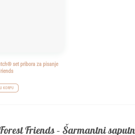
utch® set pribora za pisanje
Friends
U KORPU
k Forest Friends – Šarmantni sapu