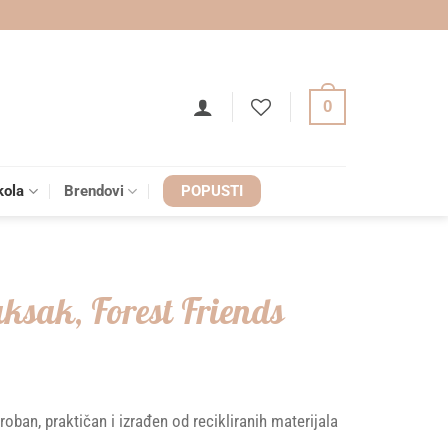
0
kola
Brendovi
POPUSTI
ruksak, Forest Friends
roban, praktičan i izrađen od recikliranih materijala