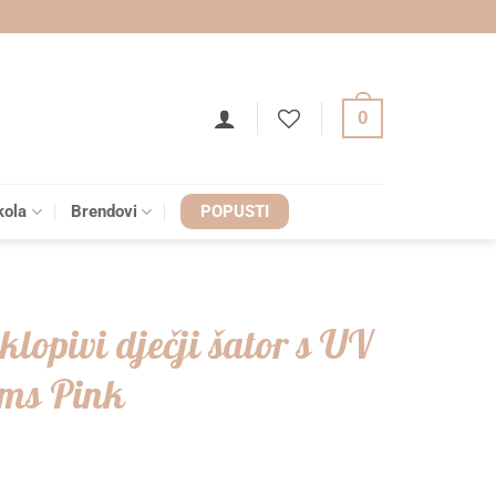
0
kola
Brendovi
POPUSTI
klopivi dječji šator s UV
ams Pink