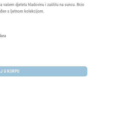
 vašem djetetu hladovinu i zaštitu na suncu. Brzo
lađen s ljetnom kolekcijom.
M.
dana
tom, Ocean Dreams Pink količina
J U KORPU