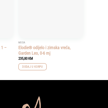
MODA
 1 –
Elodie® odijelo i zimska vreća,
Garden Leo, 0-6 mj
235,80
KM
DODAJ U KORPU