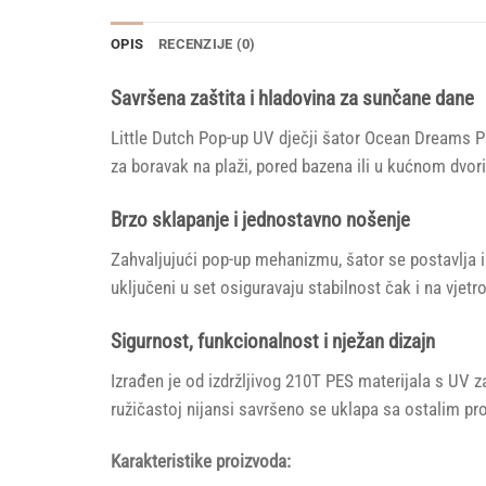
OPIS
RECENZIJE (0)
Savršena zaštita i hladovina za sunčane dane
Little Dutch Pop-up UV dječji šator Ocean Dreams Pi
za boravak na plaži, pored bazena ili u kućnom dvori
Brzo sklapanje i jednostavno nošenje
Zahvaljujući pop-up mehanizmu, šator se postavlja i
uključeni u set osiguravaju stabilnost čak i na vjetr
Sigurnost, funkcionalnost i nježan dizajn
Izrađen je od izdržljivog 210T PES materijala s UV z
ružičastoj nijansi savršeno se uklapa sa ostalim pro
Karakteristike proizvoda: