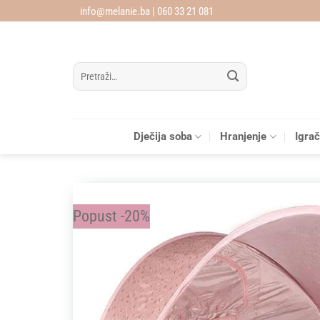
Skip
info@melanie.ba | 060 33 21 081
to
content
Pretraži:
Dječija soba
Hranjenje
Igra
Popust -20%