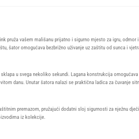
nk pruža vašem mališanu prijatno i sigurno mjesto za igru, odmor il
štu, šator omogućava bezbrižno uživanje uz zaštitu od sunca i vjetr
 sklapa u svega nekoliko sekundi. Lagana konstrukcija omogućava la
ovitom danu. Unutar šatora nalazi se praktična ladica za čuvanje sitn
aštitnim premazom, pružajući dodatni sloj sigurnosti za nježnu dječ
izvodima iz kolekcije.