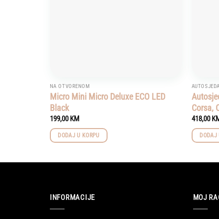
NA OTVORENOM
AUTOSJEDA
Micro Mini Micro Deluxe ECO LED
Autosje
Black
Corsa, 
199,00
KM
418,00
K
DODAJ U KORPU
DODAJ 
INFORMACIJE
MOJ RA