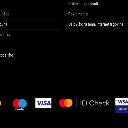
n
Politika sigurnosti
udžbe
Reklamacije
ačuna
Uslovi korištenja internet trgovine
a šifra
a
pošiljke