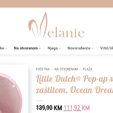
čke
Na otvorenom
Njega
Novorođenče
Vrtić/š
POČETNA
/
NA OTVORENOM
/
PLAŽA
Little Dutch® Pop-up s
Add to
zaštitom, Ocean Dre
wishlist
Original
Current
139,90
111,92
KM
KM