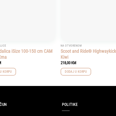
LICE
NA OTVORENOM
dalica iSize 100-150 cm CAM
Scoot and Ride® Highwaykick
Crna
Kiwi
M
218,00
KM
U KORPU
DODAJ U KORPU
ČUN
POLITIKE