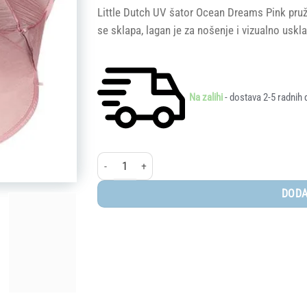
price
price
Little Dutch UV šator Ocean Dreams Pink pruža
was:
is:
se sklapa, lagan je za nošenje i vizualno usk
139,90 KM.
111,92 K
Na zalihi
- dostava 2-5 radnih 
Little Dutch® Pop-up sklopivi dječji šator s UV zašti
DODA