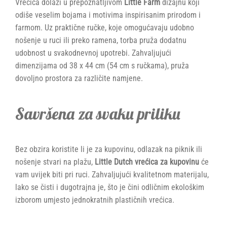
Vrećica dolazi u prepoznatljivom
Little Farm
dizajnu koji
odiše veselim bojama i motivima inspirisanim prirodom i
farmom. Uz praktične ručke, koje omogućavaju udobno
nošenje u ruci ili preko ramena, torba pruža dodatnu
udobnost u svakodnevnoj upotrebi. Zahvaljujući
dimenzijama od 38 x 44 cm (54 cm s ručkama), pruža
dovoljno prostora za različite namjene.
Savršena za svaku priliku
Bez obzira koristite li je za kupovinu, odlazak na piknik ili
nošenje stvari na plažu,
Little Dutch vrećica za kupovinu
će
vam uvijek biti pri ruci. Zahvaljujući kvalitetnom materijalu,
lako se čisti i dugotrajna je, što je čini odličnim ekološkim
izborom umjesto jednokratnih plastičnih vrećica.