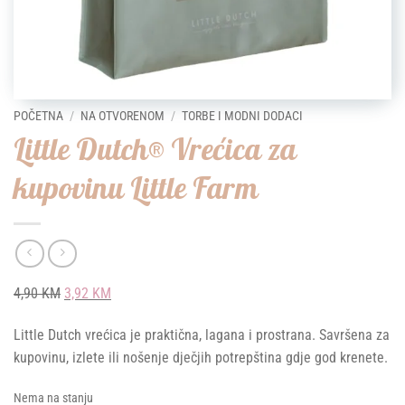
POČETNA
/
NA OTVORENOM
/
TORBE I MODNI DODACI
Little Dutch® Vrećica za
kupovinu Little Farm
Original
Current
4,90
KM
3,92
KM
price
price
Little Dutch vrećica je praktična, lagana i prostrana. Savršena za
was:
is:
kupovinu, izlete ili nošenje dječjih potrepština gdje god krenete.
4,90 KM.
3,92 KM.
Nema na stanju