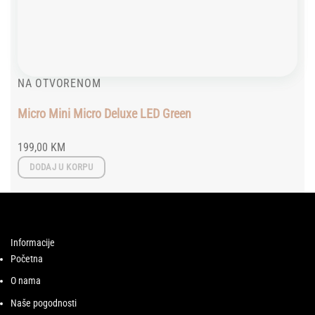
NA OTVORENOM
Micro Mini Micro Deluxe LED Green
199,00
KM
DODAJ U KORPU
Informacije
Početna
O nama
Naše pogodnosti