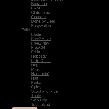
Bugaboo
CAM
Childhome
Coccolle
Done by Deer
Easywalker
Effiki
Elodie
Free2Move
Free2Play
FreeON
Frida
Hoppstar
Little Dutch
Hapi
Micro
Nanobébé
Naïf
Perka
Qplay
Scoot and Ride
Thule
Skip Hop
Toddlekind