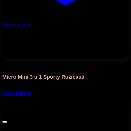
Add to wishlist
Na otvorenom
Micro Mini 3 u 1 Sporty Ružičasti
195,00
KM
Dodaj u korpu