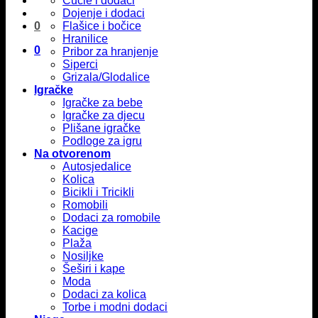
Cucle i dodaci
Dojenje i dodaci
0
Flašice i bočice
Hranilice
0
Pribor za hranjenje
Siperci
Grizala/Glodalice
Igračke
Igračke za bebe
Igračke za djecu
Plišane igračke
Podloge za igru
Na otvorenom
Autosjedalice
Kolica
Bicikli i Tricikli
Romobili
Dodaci za romobile
Kacige
Plaža
Nosiljke
Šeširi i kape
Moda
Dodaci za kolica
Torbe i modni dodaci