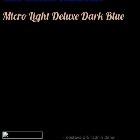
Micro Light Deluxe Dark Blue
17,00
KM
Micro Light Deluxe Dark Blue je LED svjetlo sa 3 režima
rada, otporno na sve uslove i lako za postavljanje – dolazi u
poklon kutiji.
Na zalihi
- dostava 2-5 radnih dana