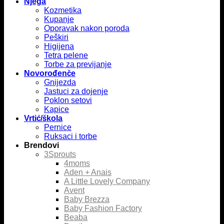
Njega
Kozmetika
Kupanje
Oporavak nakon poroda
Peškiri
Higijena
Tetra pelene
Torbe za previjanje
Novorođenče
Gnijezda
Jastuci za dojenje
Poklon setovi
Kapice
Vrtić/škola
Pernice
Ruksaci i torbe
Brendovi
3Sprouts
4moms
Aden + Anais
A Little Lovely Company
Avent
Baby Brezza
Baby Fashion Factory
Beaba