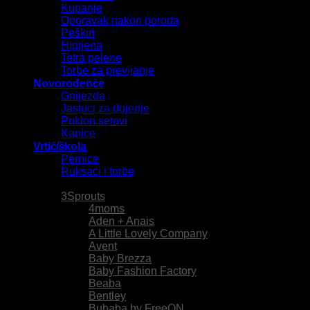
Kupanje
Oporavak nakon poroda
Peškiri
Higijena
Tetra pelene
Torbe za previjanje
Novorođenče
Gnijezda
Jastuci za dojenje
Poklon setovi
Kapice
Vrtić/škola
Pernice
Ruksaci i torbe
Brendovi
3Sprouts
4moms
Aden + Anais
A Little Lovely Company
Avent
Baby Brezza
Baby Fashion Factory
Beaba
Bentley
Bubaba by FreeON