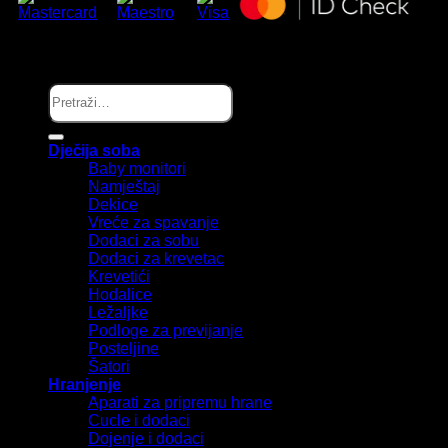
Copyright © Melanie.ba 2025
Pretraži:
Dječija soba
Baby monitori
Namještaj
Dekice
Vreće za spavanje
Dodaci za sobu
Dodaci za krevetac
Krevetići
Hodalice
Ležaljke
Podloge za previjanje
Posteljine
Šatori
Hranjenje
Aparati za pripremu hrane
Cucle i dodaci
Dojenje i dodaci