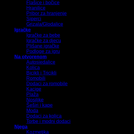
Flašice i bočice
Hranilice
Pribor za hranjenje
Siperci
Grizala/Glodalice
Igračke
Igračke za bebe
Igračke za djecu
Plišane igračke
Podloge za igru
Na otvorenom
Autosjedalice
Kolica
Bicikli i Tricikli
Romobili
Dodaci za romobile
Kacige
Plaža
Nosiljke
Šeširi i kape
Moda
Dodaci za kolica
Torbe i modni dodaci
Njega
Kozmetika