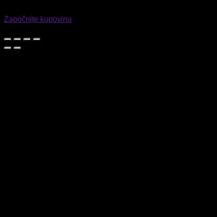
Vaša košarica je prazna
Započnite s kupovinom!
Započnite kupovinu
0