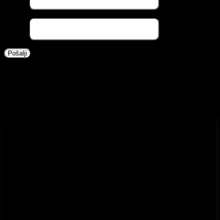
Email
*
Povezani proizvodi