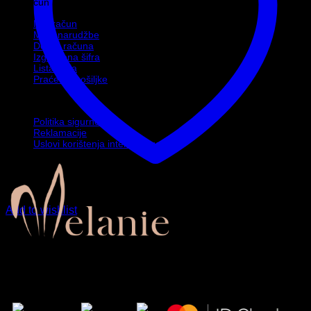
Moj račun
Moj račun
Moje narudžbe
Detalji računa
Izgubljena šifra
Lista želja
Praćenje pošiljke
Politike
Politika sigurnosti
Reklamacije
Uslovi korištenja internet trgovine
Add to wishlist
Zaprati nas…