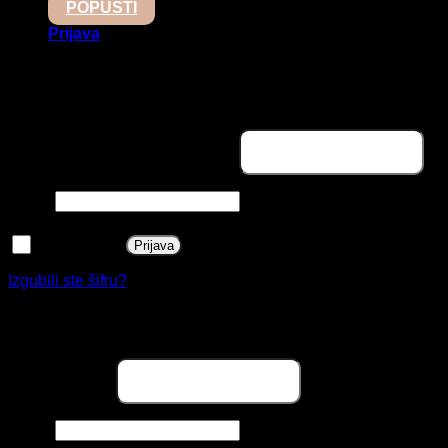
POPUSTI
Prijava
Prijava
Obavezno
Korisničko ime ili email adresa
*
Obavezno
Šifra
*
Zapamti me
Prijava
Izgubili ste šifru?
Registracija
Obavezno
Email adresa
*
Obavezno
Šifra
*