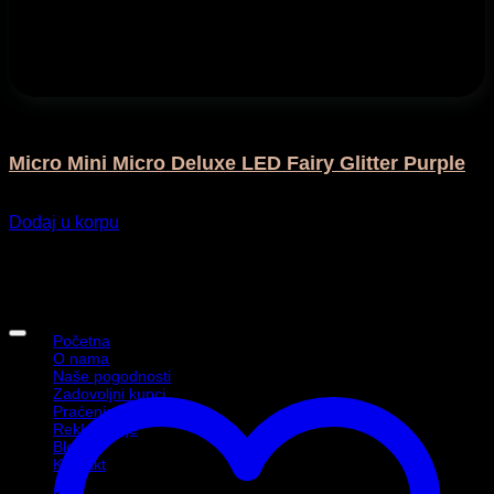
Na otvorenom
Micro Mini Micro Deluxe LED Fairy Glitter Purple
199,00
KM
Dodaj u korpu
Informacije
Početna
O nama
Naše pogodnosti
Zadovoljni kupci
Praćenje pošiljke
Reklamacije
Blog
Kontakt