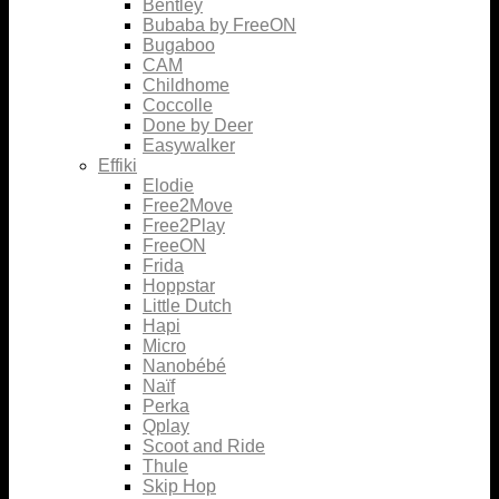
Bentley
Bubaba by FreeON
Bugaboo
CAM
Childhome
Coccolle
Done by Deer
Easywalker
Effiki
Elodie
Free2Move
Free2Play
FreeON
Frida
Hoppstar
Little Dutch
Hapi
Micro
Nanobébé
Naïf
Perka
Qplay
Scoot and Ride
Thule
Skip Hop