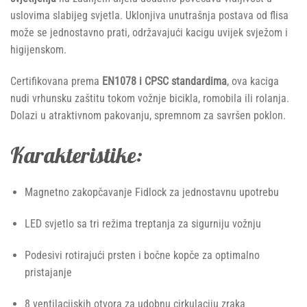
uslovima slabijeg svjetla. Uklonjiva unutrašnja postava od flisa
može se jednostavno prati, održavajući kacigu uvijek svježom i
higijenskom.
Certifikovana prema
EN1078 i CPSC standardima
, ova kaciga
nudi vrhunsku zaštitu tokom vožnje bicikla, romobila ili rolanja.
Dolazi u atraktivnom pakovanju, spremnom za savršen poklon.
Karakteristike:
Magnetno zakopčavanje Fidlock za jednostavnu upotrebu
LED svjetlo sa tri režima treptanja za sigurniju vožnju
Podesivi rotirajući prsten i bočne kopče za optimalno
pristajanje
8 ventilacijskih otvora za udobnu cirkulaciju zraka