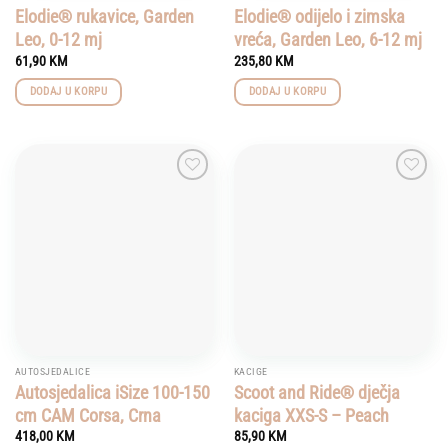
Elodie® rukavice, Garden
Elodie® odijelo i zimska
Leo, 0-12 mj
vreća, Garden Leo, 6-12 mj
61,90
KM
235,80
KM
DODAJ U KORPU
DODAJ U KORPU
Add to
Add to
wishlist
wishlist
AUTOSJEDALICE
KACIGE
Autosjedalica iSize 100-150
Scoot and Ride® dječja
cm CAM Corsa, Crna
kaciga XXS-S – Peach
418,00
KM
85,90
KM