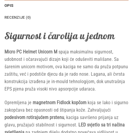
OPIS
RECENZIJE (0)
Sigurnost i čarolija u jednom
Micro PC Helmet Unicorn M
spaja maksimalnu sigurnost,
udobnost i očaravajući dizajn koji će oduševiti mališane. Sa
šarenim unicorn motivom, ova kaciga ne samo da pruža potpunu
zaštitu, već i podstiče djecu da je rado nose. Lagana, ali čvrsta
konstrukcija izrađena je in-mould tehnologijom, dok unutrašnja
EPS pjena pruža visoki nivo apsorpcije udaraca.
Opremljena je
magnetnom Fidlock kopčom
koja se lako i sigurno
zakopčava bez opasnosti od štipanja kože. Zahvaljujući
podesivom rotirajućem prstenu
, kaciga savršeno prijanja uz
glavu, pružajući stabilnost i sigurnost.
LED svjetlo sa tri načina
svjetljenja
na zadnjem dijelu dodatno povećava vidljivost u