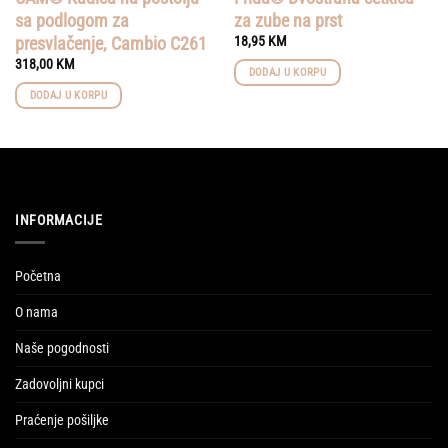
sa podlogom za
za zube na prst
presvlačenje, Cambio C261
18,95
KM
318,00
KM
DODAJ U KORPU
DODAJ U KORPU
INFORMACIJE
Početna
O nama
Naše pogodnosti
Zadovoljni kupci
Praćenje pošiljke