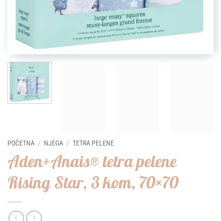
POČETNA
/
NJEGA
/
TETRA PELENE
Aden+Anais® tetra pelene
Rising Star, 3 kom, 70×70