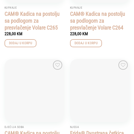
KUPANJE
KUPANJE
CAM® Kadica na postolju
CAM® Kadica na postolju
sa podlogom za
sa podlogom za
presvlačenje Volare C265
presvlačenje Volare C264
228,00
KM
228,00
KM
DODAJ U KORPU
DODAJ U KORPU
Add to
Add to
wishlist
wishlist
DJEČIJA SOBA
NJEGA
CAM® Kadica na postolju
Frida® Dvostrana četkica