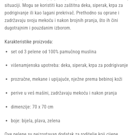
situaciji. Mogu se koristiti kao zaštitna deka, siperak, krpa za
podrigivanje ili kao lagani prekrivač. Prethodno su oprane i
zadržavaju svoju mekoću i nakon brojnih pranja, što ih čini
dugotrajnim i pouzdanim izborom.
Karakteristike proizvoda:
set od 3 pelene od 100% pamučnog muslina
višenamjenska upotreba: deka, siperak, krpa za podrigivanje
prozračne, mekane i upijajuće, nježne prema bebinoj koži
perive u veš mašini, zadržavaju mekoću i nakon pranja
dimenzije: 70 x 70 cm
boje: bijela, plava, zelena
Ove pelene su neizostavan dodatak za roditelje koji cijene