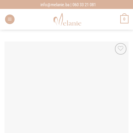
Skip
info@melanie.ba | 060 33 21 081
to
content
0
Add to
wishlist