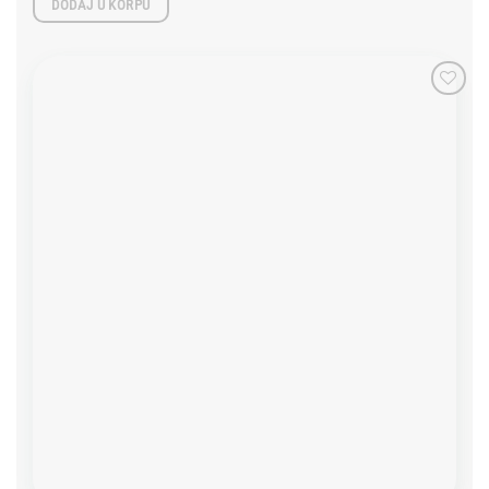
DODAJ U KORPU
Add to
wishlist