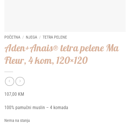
POČETNA
/
NJEGA
/
TETRA PELENE
Aden+Anais® tetra pelene Ma
Fleur, 4 kom, 120×120
107,00
KM
100% pamučni muslin – 4 komada
Nema na stanju