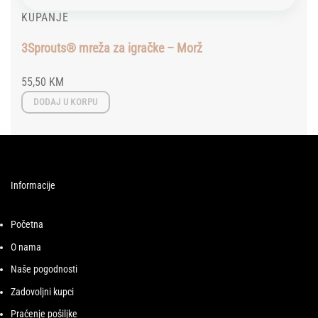
KUPANJE
3Sprouts® mreža za igračke – Morž
55,50
KM
DODAJ U KORPU
Informacije
Početna
O nama
Naše pogodnosti
Zadovoljni kupci
Praćenje pošiljke