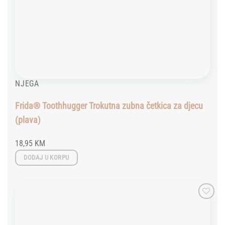
NJEGA
Frida® Toothhugger Trokutna zubna četkica za djecu
(plava)
18,95
KM
DODAJ U KORPU
Add to
wishlist