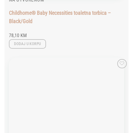
Childhome® Baby Necessities toaletna torbica –
Black/Gold
78,10
KM
DODAJ U KORPU
Add to
wishlist