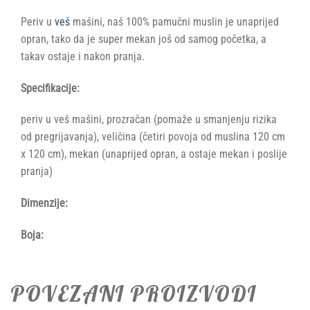
Periv u
veš
mašini, naš 100% pamučni muslin je unaprijed
opran, tako da je super mekan još od samog početka, a
takav ostaje i nakon pranja.
Specifikacije:
periv u veš mašini, prozračan (pomaže u smanjenju rizika
od pregrijavanja), veličina (četiri povoja od muslina 120 cm
x 120 cm), mekan (unaprijed opran, a ostaje mekan i poslije
pranja)
Dimenzije:
Boja:
POVEZANI PROIZVODI