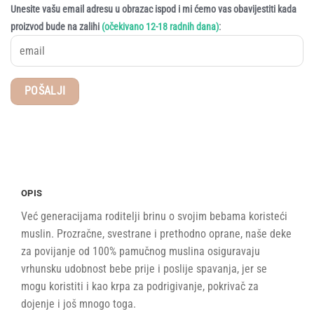
Unesite vašu email adresu u obrazac ispod i mi ćemo vas obavijestiti kada
:
proizvod bude na zalihi
(očekivano 12-18 radnih dana)
OPIS
Već generacijama roditelji brinu o svojim bebama koristeći
muslin. Prozračne, svestrane i prethodno oprane, naše deke
za povijanje od 100% pamučnog muslina osiguravaju
vrhunsku udobnost bebe prije i poslije spavanja, jer se
mogu koristiti i kao krpa za podrigivanje, pokrivač za
dojenje i još mnogo toga.