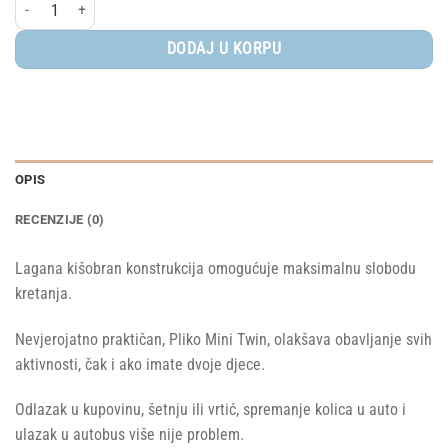
Peg Perego® kolica za blizance Pliko Mini Twin, Yellow količina
DODAJ U KORPU
OPIS
RECENZIJE (0)
Lagana kišobran konstrukcija omogućuje maksimalnu slobodu
kretanja.
Nevjerojatno praktičan, Pliko Mini Twin, olakšava obavljanje svih
aktivnosti, čak i ako imate dvoje djece.
Odlazak u kupovinu, šetnju ili vrtić, spremanje kolica u auto i
ulazak u autobus više nije problem.