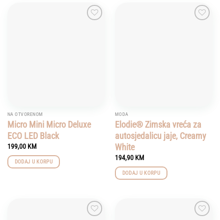
Add to
Add to
wishlist
wishlist
NA OTVORENOM
MODA
Micro Mini Micro Deluxe
Elodie® Zimska vreća za
ECO LED Black
autosjedalicu jaje, Creamy
White
199,00
KM
194,90
KM
DODAJ U KORPU
DODAJ U KORPU