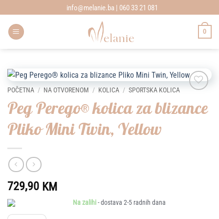
Skip
info@melanie.ba | 060 33 21 081
to
content
0
POČETNA
/
NA OTVORENOM
/
KOLICA
/
SPORTSKA KOLICA
Add to
Peg Perego® kolica za blizance
wishlist
Pliko Mini Twin, Yellow
729,90
KM
Na zalihi
- dostava 2-5 radnih dana