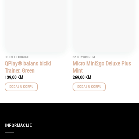
Add to
Add to
wishlist
wishlist
BICIKLI I TRICIKLI
NA OTVORENOM
QPlay® balans bicikl
Micro Mini2go Deluxe Plus
Trainer, Green
Mint
139,00
KM
269,00
KM
DODAJ U KORPU
DODAJ U KORPU
INFORMACIJE