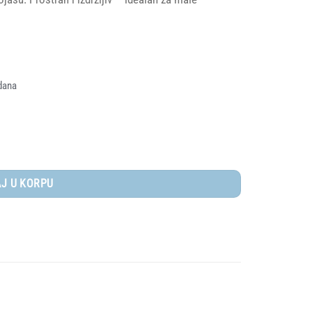
dana
J U KORPU