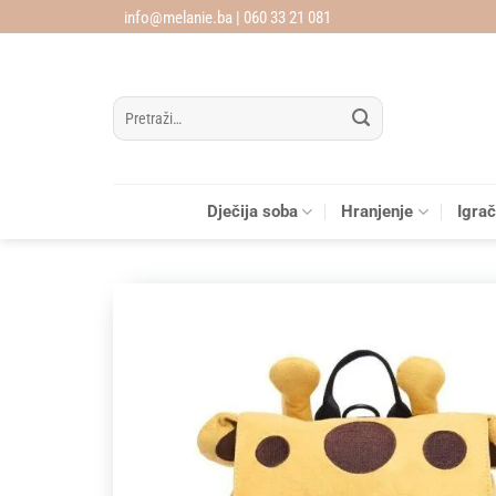
Skip
info@melanie.ba | 060 33 21 081
to
content
Pretraži:
Dječija soba
Hranjenje
Igra