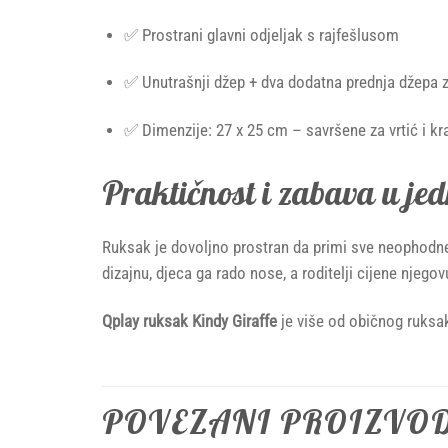
✅ Prostrani glavni odjeljak s rajfešlusom
✅ Unutrašnji džep + dva dodatna prednja džepa z
✅ Dimenzije: 27 x 25 cm – savršene za vrtić i kra
Praktičnost i zabava u je
Ruksak je dovoljno prostran da primi sve neophodne 
dizajnu, djeca ga rado nose, a roditelji cijene njego
Qplay ruksak Kindy Giraffe
je više od običnog ruksa
POVEZANI PROIZVO