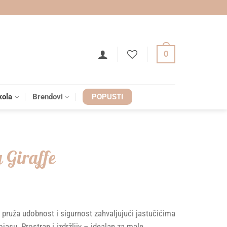
0
kola
Brendovi
POPUSTI
 Giraffe
 pruža udobnost i sigurnost zahvaljujući jastučićima
u. Prostran i izdržljiv – idealan za male