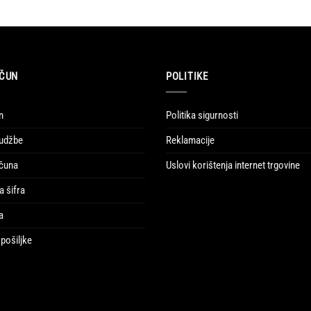
ČUN
POLITIKE
n
Politika sigurnosti
udžbe
Reklamacije
ačuna
Uslovi korištenja internet trgovine
a šifra
a
pošiljke