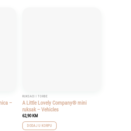
Add to
Add to
wishlist
wishlist
RUKSACI I TORBE
nica –
A Little Lovely Company® mini
ruksak – Vehicles
62,90
KM
DODAJ U KORPU