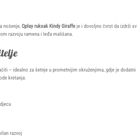
za nošenje,
Qplay ruksak Kindy Giraffe
je i dovoljno čvrst da izdrži
om razvoju ramena i leđa mališana.
telje
iti – idealno za šetnje u prometnijim okruženjima, gdje je dodatni n
ode kretanja.
 djecu
ilan razvoj