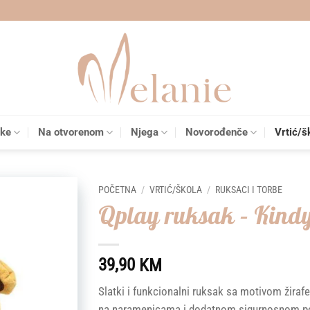
čke
Na otvorenom
Njega
Novorođenče
Vrtić/š
POČETNA
/
VRTIĆ/ŠKOLA
/
RUKSACI I TORBE
Qplay ruksak – Kindy
Add to
wishlist
39,90
KM
Slatki i funkcionalni ruksak sa motivom žirafe
na naramenicama i dodatnom sigurnosnom pojas