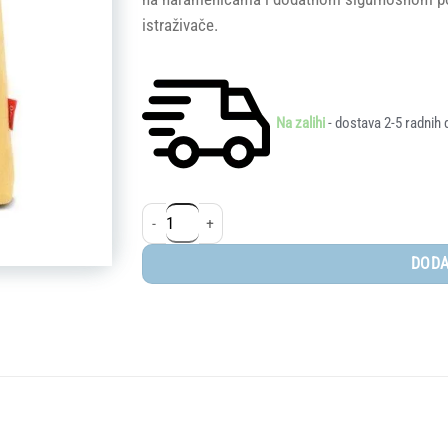
istraživače.
Na zalihi
- dostava 2-5 radnih 
Qplay ruksak - Kindy Giraffe količina
DODA