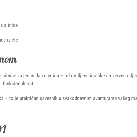
a sitnice
će izlete
dnom
sitnice za jedan dan u vrtiću – od omiljene igračke i rezervne odjeć
vu funkcionalnost.
ka – to je praktičan saveznik u svakodnevnim avanturama vašeg ma
DI