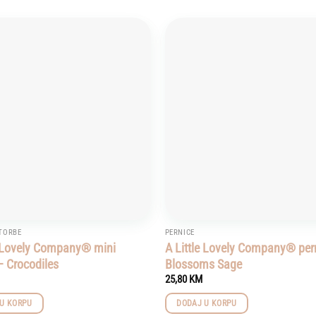
Add to
wishlist
 TORBE
PERNICE
e Lovely Company® mini
A Little Lovely Company® per
– Crocodiles
Blossoms Sage
25,80
KM
U KORPU
DODAJ U KORPU