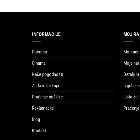
INFORMACIJE
MOJ RA
Početna
Moj raču
O nama
Moje nar
Naše pogodnosti
Detalji r
Zadovoljni kupci
Izgubljen
Praćenje pošiljke
Lista želj
Reklamacije
Praćenje 
Blog
Kontakt