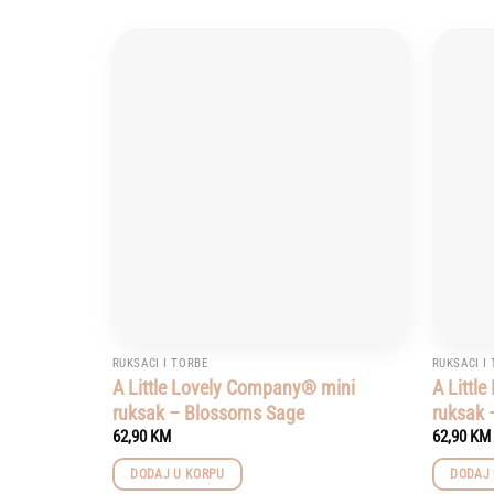
Add to
wishlist
RUKSACI I TORBE
RUKSACI I
A Little Lovely Company® mini
A Littl
ruksak – Blossoms Sage
ruksak 
62,90
KM
62,90
KM
DODAJ U KORPU
DODAJ 