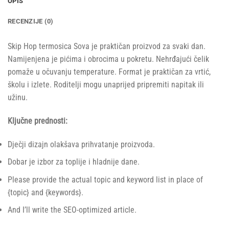
OPIS
RECENZIJE (0)
Skip Hop termosica Sova je praktičan proizvod za svaki dan.
Namijenjena je pićima i obrocima u pokretu. Nehrđajući čelik
pomaže u očuvanju temperature. Format je praktičan za vrtić,
školu i izlete. Roditelji mogu unaprijed pripremiti napitak ili
užinu.
Ključne prednosti:
Dječji dizajn olakšava prihvatanje proizvoda.
Dobar je izbor za toplije i hladnije dane.
Please provide the actual topic and keyword list in place of
{topic} and {keywords}.
And I’ll write the SEO-optimized article.