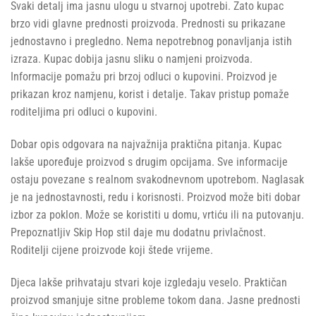
Svaki detalj ima jasnu ulogu u stvarnoj upotrebi. Zato kupac
brzo vidi glavne prednosti proizvoda. Prednosti su prikazane
jednostavno i pregledno. Nema nepotrebnog ponavljanja istih
izraza. Kupac dobija jasnu sliku o namjeni proizvoda.
Informacije pomažu pri brzoj odluci o kupovini. Proizvod je
prikazan kroz namjenu, korist i detalje. Takav pristup pomaže
roditeljima pri odluci o kupovini.
Dobar opis odgovara na najvažnija praktična pitanja. Kupac
lakše upoređuje proizvod s drugim opcijama. Sve informacije
ostaju povezane s realnom svakodnevnom upotrebom. Naglasak
je na jednostavnosti, redu i korisnosti. Proizvod može biti dobar
izbor za poklon. Može se koristiti u domu, vrtiću ili na putovanju.
Prepoznatljiv Skip Hop stil daje mu dodatnu privlačnost.
Roditelji cijene proizvode koji štede vrijeme.
Djeca lakše prihvataju stvari koje izgledaju veselo. Praktičan
proizvod smanjuje sitne probleme tokom dana. Jasne prednosti