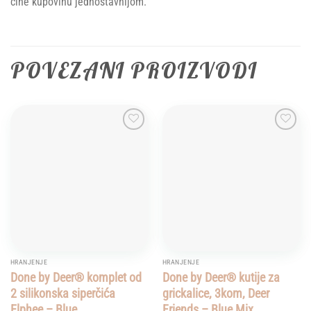
čine kupovinu jednostavnijom.
POVEZANI PROIZVODI
Add to
Add to
wishlist
wishlist
HRANJENJE
HRANJENJE
Done by Deer® komplet od
Done by Deer® kutije za
2 silikonska siperčića
grickalice, 3kom, Deer
Elphee – Blue
Friends – Blue Mix