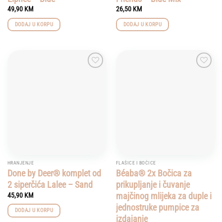
49,90
KM
26,50
KM
DODAJ U KORPU
DODAJ U KORPU
Add to
Add to
wishlist
wishlist
HRANJENJE
FLAŠICE I BOČICE
Done by Deer® komplet od
Béaba® 2x Bočica za
2 siperčića Lalee – Sand
prikupljanje i čuvanje
majčinog mlijeka za duple i
45,90
KM
jednostruke pumpice za
DODAJ U KORPU
izdajanje