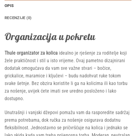
OPIS
RECENZIJE (0)
Organizacija u pokretu
Thule organizator za kolica
idealno je rješenje za roditelje koji
žele praktičnost i stil u isto vrijeme. Ovaj pametno dizajnirani
dodatak omogućava da vam sve važne stvari – bočice,
grickalice, maramice i ključevi – budu nadohvat ruke tokom
svake šetnje. Bez obzira koristite li ga na kolicima ili kao torbu
za nošenje, uvijek ćete imati sve uredno posloženo i lako
dostupno.
Unutrašnji i vanjski džepovi pomažu vam da rasporedite sadržaj
prema potrebama, dok ručka za nošenje osigurava dodatnu
fleksibilnost. Jednostavno se pričvršćuje na kolica i jednako se
lako skida kada vam treba prijenosna torba. Moderan, neutralan