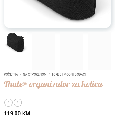
POČETNA
/
NA OTVORENOM
/
TORBE I MODNI DODACI
Thule® organizator za kolica
119,00
KM