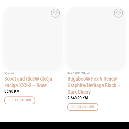
Add to
Add to
wishlist
wishlist
KACIGE
BUGABOO KOLICA
Scoot and Ride® dječja
Bugaboo® Fox 5 Renew
kaciga XXS-S – Rose
Graphite/Heritage Black –
Dark Cherry
85,90
KM
2.640,90
KM
DODAJ U KORPU
DODAJ U KORPU