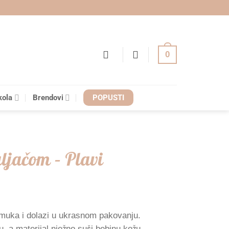
0
kola
Brendovi
POPUSTI
uljačom – Plavi
pamuka i dolazi u ukrasnom pakovanju.
, a materijal nježno suši bebinu kožu.