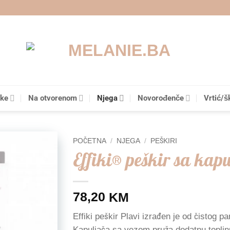
čke
Na otvorenom
Njega
Novorođenče
Vrtić/š
POČETNA
/
NJEGA
/
PEŠKIRI
Effiki® peškir sa kap
Add to
wishlist
78,20
KM
Effiki peškir Plavi izrađen je od čistog 
Kapuljača sa vezom pruža dodatnu toplinu