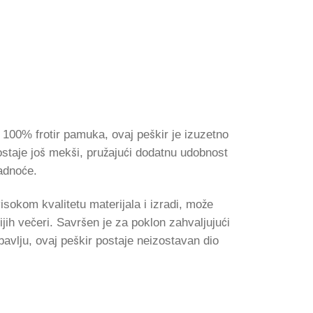
 100% frotir pamuka, ovaj peškir je izuzetno
staje još mekši, pružajući dodatnu udobnost
adnoće.
visokom kvalitetu materijala i izradi, može
ijih večeri. Savršen je za poklon zahvaljujući
avlju, ovaj peškir postaje neizostavan dio