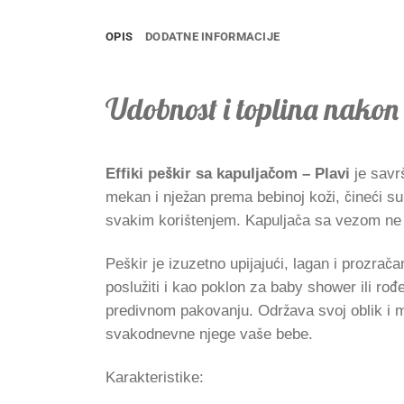
OPIS
DODATNE INFORMACIJE
Udobnost i toplina nako
Effiki peškir sa kapuljačom – Plavi
je savr
mekan i nježan prema bebinoj koži, čineći s
svakim korištenjem. Kapuljača sa vezom ne s
Peškir je izuzetno upijajući, lagan i prozrač
poslužiti i kao poklon za baby shower ili rođ
predivnom pakovanju. Održava svoj oblik i me
svakodnevne njege vaše bebe.
Karakteristike: