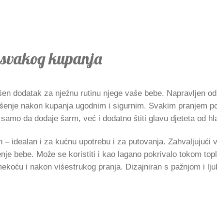
n svakog kupanja
šen dodatak za nježnu rutinu njege vaše bebe. Napravljen od
ušenje nakon kupanja ugodnim i sigurnim. Svakim pranjem po
amo da dodaje šarm, već i dodatno štiti glavu djeteta od hl
an – idealan i za kućnu upotrebu i za putovanja. Zahvaljujući 
enje bebe. Može se koristiti i kao lagano pokrivalo tokom topl
koću i nakon višestrukog pranja. Dizajniran s pažnjom i ljub