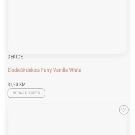
DEKICE
Elodie® dekica Furry Vanilla White
81,90
KM
DODAJ U KORPU
Add to
wishlist