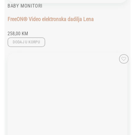
BABY MONITORI
FreeON® Video elektronska dadilja Lena
258,00
KM
DODAJ U KORPU
Add to
wishlist