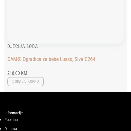
DJEČIJA SOBA
CAM® Ogradica za bebe Lusso, Siva C264
218,00
KM
DODAJ U KORPU
Informacije
Početna
O nama