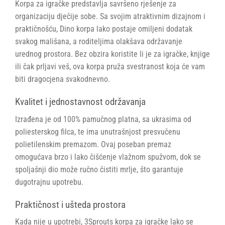
Korpa za igračke predstavlja savršeno rješenje za
organizaciju dječije sobe. Sa svojim atraktivnim dizajnom i
praktičnošću, Dino korpa lako postaje omiljeni dodatak
svakog mališana, a roditeljima olakšava održavanje
urednog prostora. Bez obzira koristite li je za igračke, knjige
ili čak prljavi veš, ova korpa pruža svestranost koja će vam
biti dragocjena svakodnevno.
Kvalitet i jednostavnost održavanja
Izrađena je od 100% pamučnog platna, sa ukrasima od
poliesterskog filca, te ima unutrašnjost presvučenu
polietilenskim premazom. Ovaj poseban premaz
omogućava brzo i lako čišćenje vlažnom spužvom, dok se
spoljašnji dio može ručno čistiti mrlje, što garantuje
dugotrajnu upotrebu.
Praktičnost i ušteda prostora
Kada nije u upotrebi, 3Sprouts korpa za igračke lako se