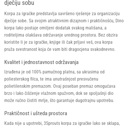
dječiju sobu
Korpa za igračke predstavlja savršeno rješenje za organizaciju
dječije sobe. Sa svojim atraktivnim dizajnom i praktičnošću, Dino
korpa lako postaje omiljeni dodatak svakog mališana, a
roditeljima olakšava održavanje urednog prostora. Bez obzira
koristite li je za igračke, knjige ili čak prljavi veš, ova korpa
pruža svestranost koja će vam biti dragocjena svakodnevno.
Kvalitet i jednostavnost održavanja
Izrađena je od 100% pamučnog platna, sa ukrasima od
poliesterskog filca, te ima unutrašnjost presvučenu
polietilenskim premazom. Ovaj poseban premaz omogućava
brzo i lako čišćenje vlažnom spužvom, dok se spoljašnji dio
može ručno čistiti mrlje, što garantuje dugotrajnu upotrebu.
Praktičnost i ušteda prostora
Kada nije u upotrebi, 3Sprouts korpa za igračke lako se sklapa,