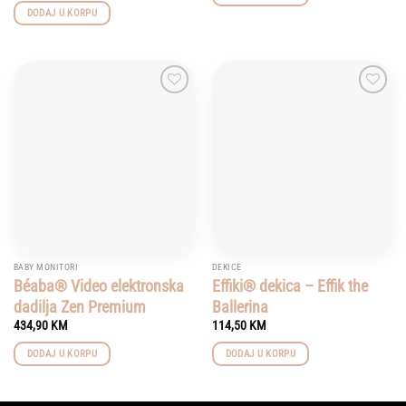
DODAJ U KORPU
Add to
Add to
wishlist
wishlist
BABY MONITORI
DEKICE
Béaba® Video elektronska
Effiki® dekica – Effik the
dadilja Zen Premium
Ballerina
434,90
KM
114,50
KM
DODAJ U KORPU
DODAJ U KORPU