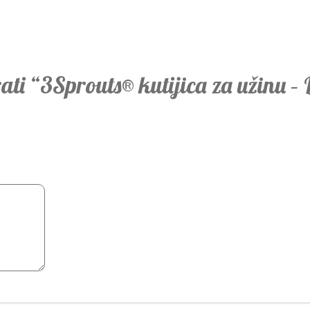
rati “3Sprouts® kutijica za užinu – 