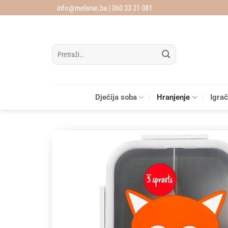
Skip
info@melanie.ba | 060 33 21 081
to
content
Pretraži:
Dječija soba
Hranjenje
Igra