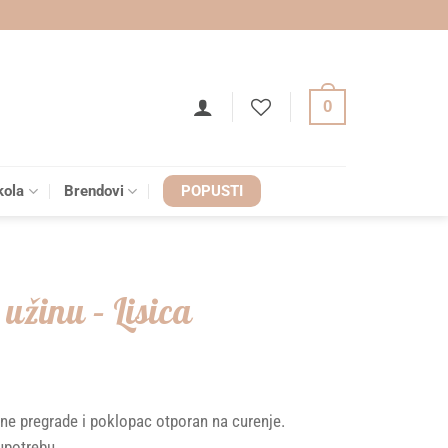
0
kola
Brendovi
POPUSTI
užinu – Lisica
ne pregrade i poklopac otporan na curenje.
upotrebu.