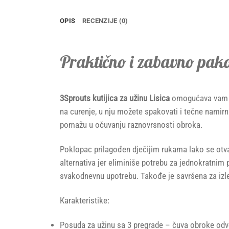
OPIS
RECENZIJE (0)
Praktično i zabavno pak
3Sprouts kutijica za užinu Lisica
omogućava vam da 
na curenje, u nju možete spakovati i tečne namirn
pomažu u očuvanju raznovrsnosti obroka.
Poklopac prilagođen dječijim rukama lako se otvara
alternativa jer eliminiše potrebu za jednokratnim 
svakodnevnu upotrebu. Takođe je savršena za izle
Karakteristike:
Posuda za užinu sa 3 pregrade – čuva obroke od