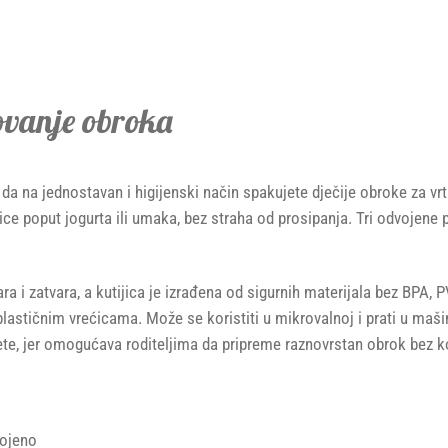
ovanje obroka
na jednostavan i higijenski način spakujete dječije obroke za vrtić
ice poput jogurta ili umaka, bez straha od prosipanja. Tri odvojene
 i zatvara, a kutijica je izrađena od sigurnih materijala bez BPA, PV
plastičnim vrećicama. Može se koristiti u mikrovalnoj i prati u maši
te, jer omogućava roditeljima da pripreme raznovrstan obrok bez k
vojeno