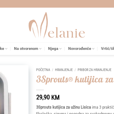
čke
Na otvorenom
Njega
Novorođenče
Vrtić/š
POČETNA
/
HRANJENJE
/
PRIBOR ZA HRANJENJE
3Sprouts® kutijica za 
Add to
wishlist
29,90
KM
3Sprouts kutijica za užinu Lisica
ima 3 praktič
Ekološka, sigurna i pogodna za svakodnevnu 