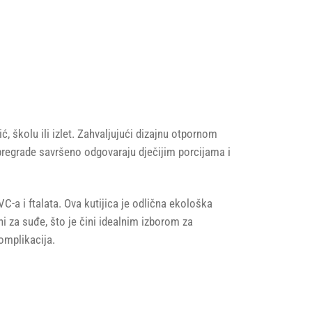
, školu ili izlet. Zahvaljujući dizajnu otpornom
 pregrade savršeno odgovaraju dječijim porcijama i
C-a i ftalata. Ova kutijica je odlična ekološka
ni za suđe, što je čini idealnim izborom za
omplikacija.