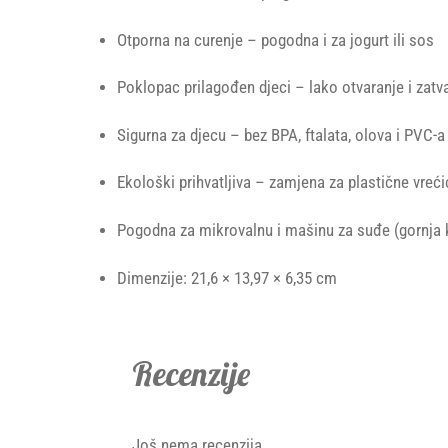
Otporna na curenje – pogodna i za jogurt ili sos
Poklopac prilagođen djeci – lako otvaranje i zatv
Sigurna za djecu – bez BPA, ftalata, olova i PVC-a
Ekološki prihvatljiva – zamjena za plastične vreći
Pogodna za mikrovalnu i mašinu za suđe (gornja 
Dimenzije: 21,6 × 13,97 × 6,35 cm
Recenzije
Još nema recenzija.