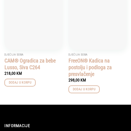
Add to
Add to
wishlist
wishlist
DJEČIJA SOBA
DJEČIJA SOBA
CAM® Ogradica za bebe
FreeON® Kadica na
Lusso, Siva C264
postolju i podloga za
presvlačenje
218,00
KM
298,00
KM
DODAJ U KORPU
DODAJ U KORPU
INFORMACIJE