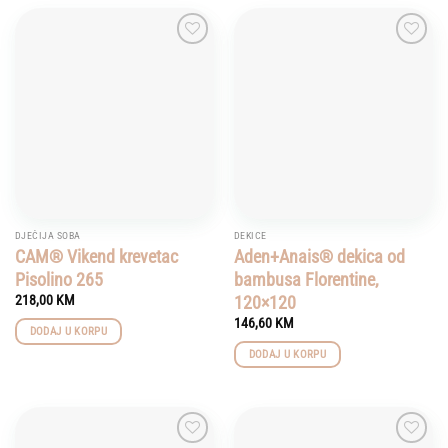
Add to
Add to
wishlist
wishlist
DJEČIJA SOBA
DEKICE
CAM® Vikend krevetac
Aden+Anais® dekica od
Pisolino 265
bambusa Florentine,
120×120
218,00
KM
146,60
KM
DODAJ U KORPU
DODAJ U KORPU