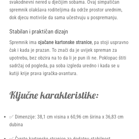
svakodnevni nered u dječijim sobama. Ovaj simpatičan
spremnik olakšava roditeljima da održe prostor urednim,
dok djecu motiviše da sama učestvuju u pospremanju.
Stabilan i praktičan dizajn
Spremnik ima
ojačane kartonske stranice
, pa stoji uspravno
čak i kada je prazan. To znači da je uvijek spreman za
upotrebu, bez obzira na to da li je pun ili ne. Poklopac štiti
sadržaj od pogleda, pa soba izgleda uredno i kada se u
kutiji krije prava igračka-avantura.
Ključne karakteristike:
✅ Dimenzije: 38,1 cm visina x 60,96 cm širina x 36,83 cm
dubina
✅ Čvrste kartonske stranice za dodatnu stabilnost