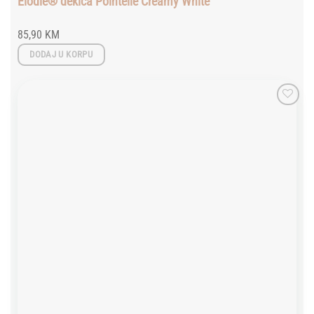
Elodie® dekica Pointelle Creamy White
85,90
KM
DODAJ U KORPU
Add to
wishlist