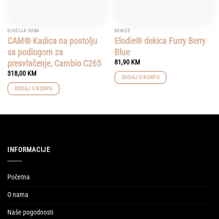
DJEČIJA SOBA
DEKICE
CAM® Kadica na postolju
Elodie® dekica Furry Berry
sa podlogom za
Blue
presvlačenje, Cambio C265
81,90
KM
318,00
KM
DODAJ U KORPU
DODAJ U KORPU
INFORMACIJE
Početna
O nama
Naše pogodnosti