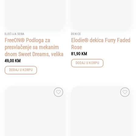
DJEČIJA SOBA
DEKICE
FreeON® Podloga za
Elodie® dekica Furry Faded
presvlačenje sa mekanim
Rose
dnom Sweet Dreams, velika
81,90
KM
49,00
KM
DODAJ U KORPU
DODAJ U KORPU
Add to
Add to
wishlist
wishlist