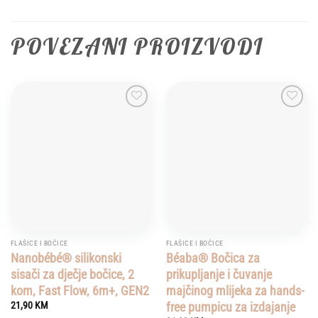
POVEZANI PROIZVODI
Add to
Add to
wishlist
wishlist
FLAŠICE I BOČICE
FLAŠICE I BOČICE
Nanobébé® silikonski
Béaba® Bočica za
sisači za dječje bočice, 2
prikupljanje i čuvanje
kom, Fast Flow, 6m+, GEN2
majčinog mlijeka za hands-
free pumpicu za izdajanje
21,90
KM