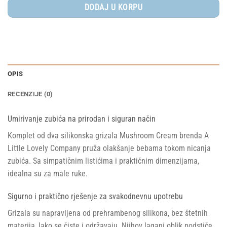
DODAJ U KORPU
OPIS
RECENZIJE (0)
Umirivanje zubića na prirodan i siguran način
Komplet od dva silikonska grizala Mushroom Cream brenda A
Little Lovely Company pruža olakšanje bebama tokom nicanja
zubića. Sa simpatičnim listićima i praktičnim dimenzijama,
idealna su za male ruke.
Sigurno i praktično rješenje za svakodnevnu upotrebu
Grizala su napravljena od prehrambenog silikona, bez štetnih
materija, lako se čiste i održavaju. Njihov lagani oblik podstiče