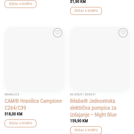
31,90
KM
DODAJ U KORPU
DODAJ U KORPU
Add to
Add to
wishlist
wishlist
HRANILICE
DOJENJE I DODACI
CAM® Hranilica Campione
Béaba® Jednostruka
C264/C39
električna pumpica za
izdajanje – Night Blue
318,00
KM
159,90
KM
DODAJ U KORPU
DODAJ U KORPU