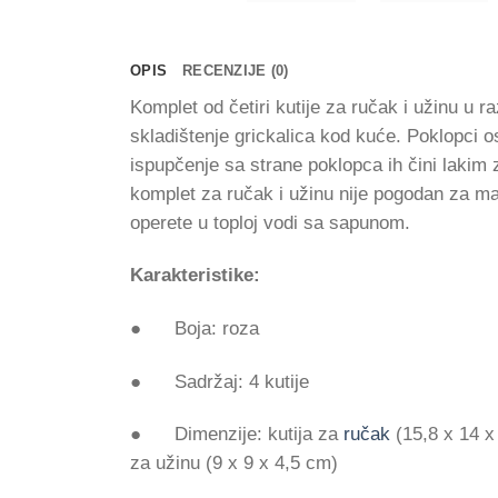
OPIS
RECENZIJE (0)
Komplet od četiri kutije za ručak i užinu u 
skladištenje grickalica kod kuće. Poklopci o
ispupčenje sa strane poklopca ih čini lakim 
komplet za ručak i užinu nije pogodan za ma
operete u toploj vodi sa sapunom.
Karakteristike:
● Boja: roza
● Sadržaj: 4 kutije
● Dimenzije: kutija za
ručak
(15,8 x 14 x 
za užinu (9 x 9 x 4,5 cm)