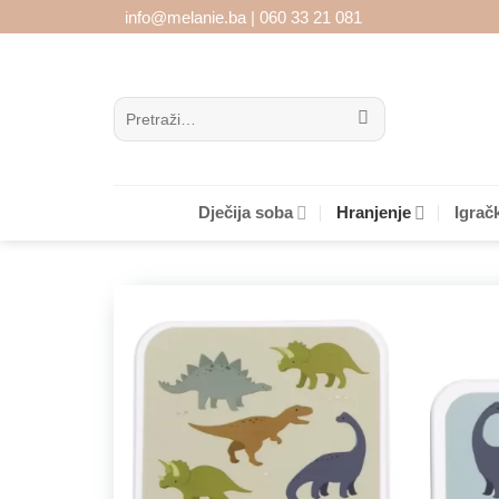
Skip
info@melanie.ba | 060 33 21 081
to
content
Pretraži:
Dječija soba
Hranjenje
Igrač