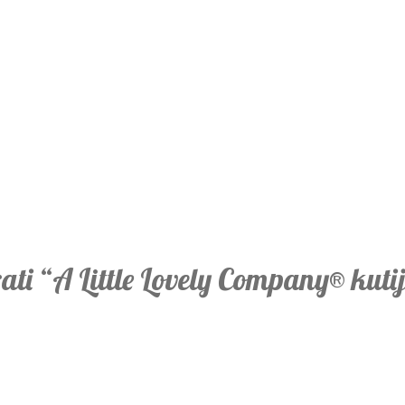
rati “A Little Lovely Company® kutij