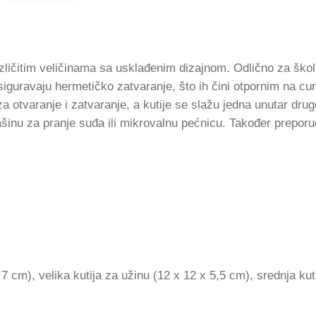
različitim veličinama sa usklađenim dizajnom. Odlično za škol
siguravaju hermetičko zatvaranje, što ih čini otpornim na cu
za otvaranje i zatvaranje, a kutije se slažu jedna unutar dru
šinu za pranje suđa ili mikrovalnu pećnicu. Također prepor
7 cm), velika kutija za užinu (12 x 12 x 5,5 cm), srednja kut