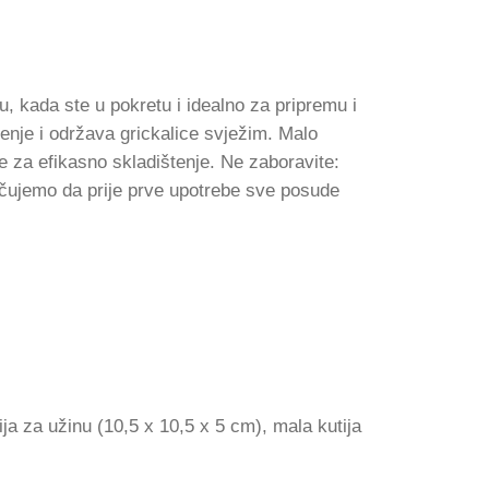
u, kada ste u pokretu i idealno za pripremu i
renje i održava grickalice svježim. Malo
ge za efikasno skladištenje. Ne zaboravite:
učujemo da prije prve upotrebe sve posude
ija za užinu (10,5 x 10,5 x 5 cm), mala kutija