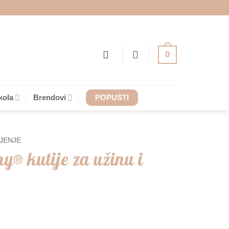
0
kola
Brendovi
POPUSTI
JENJE
ny® kutije za užinu i