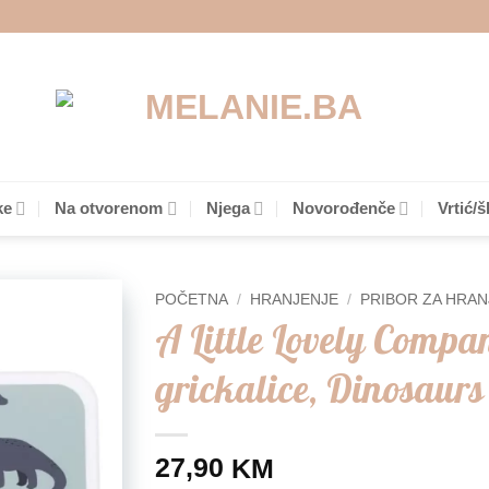
ke
Na otvorenom
Njega
Novorođenče
Vrtić/š
POČETNA
/
HRANJENJE
/
PRIBOR ZA HRAN
A Little Lovely Compa
Add to
grickalice, Dinosaurs
wishlist
27,90
KM