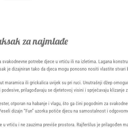
uksak za najmlađe
svakodnevne potrebe djece u vrtiću ili na izletima. Lagana konstruk
k je dizajniran tako da djeca mogu ponosno nositi vlastite stvari b
t maramica ili grickalica uvijek su pri ruci. Unutrašnji džep omogu
desive, prilagođavaju se djetetovoj visini i sprječavaju klizanje z
liester, otporan na habanje i vlagu, što ga čini pogodnim za svakodn
 Veseli dizajn “Fun” uzorka potiče djecu na samostalnost i odgovornos
e u vrtiću i ne zauzima previše prostora. Rajferšlus je prilagođen