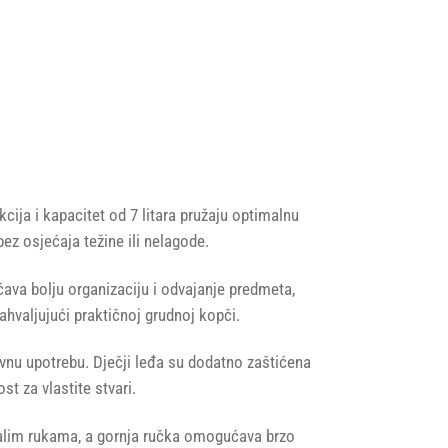
cija i kapacitet od 7 litara pružaju optimalnu
ez osjećaja težine ili nelagode.
ćava bolju organizaciju i odvajanje predmeta,
ahvaljujući praktičnoj grudnoj kopči.
evnu upotrebu. Dječji leđa su dodatno zaštićena
t za vlastite stvari.
 malim rukama, a gornja ručka omogućava brzo