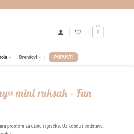
0
kola
Brendovi
POPUSTI
ny® mini ruksak – Fun
ara prostora za užinu i igračke. Uz kopču i podstavu,
oraku.