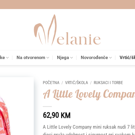
čke
Na otvorenom
Njega
Novorođenče
Vrtić/š
POČETNA
/
VRTIĆ/ŠKOLA
/
RUKSACI I TORBE
A Little Lovely Compa
Add to
wishlist
62,90
KM
A Little Lovely Company mini ruksak nudi 7 lit
djeci pruža udobnost i sigurnost pri svakom k