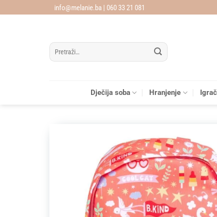
Skip
info@melanie.ba | 060 33 21 081
to
content
Pretraži:
Dječija soba
Hranjenje
Igra